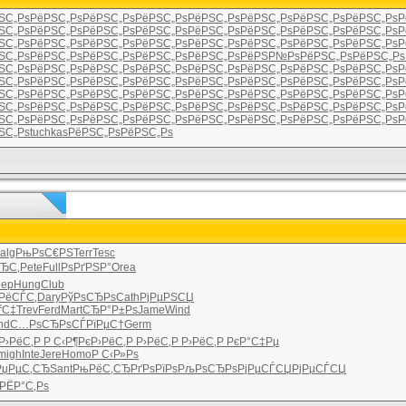
ЅС„Рѕ
РёРЅС„Рѕ
РёРЅС„Рѕ
РёРЅС„Рѕ
РёРЅС„Рѕ
РёРЅС„Рѕ
РёРЅС„Рѕ
РёРЅС„Рѕ
Р
ЅС„Рѕ
РёРЅС„Рѕ
РёРЅС„Рѕ
РёРЅС„Рѕ
РёРЅС„Рѕ
РёРЅС„Рѕ
РёРЅС„Рѕ
РёРЅС„Рѕ
Р
ЅС„Рѕ
РёРЅС„Рѕ
РёРЅС„Рѕ
РёРЅС„Рѕ
РёРЅС„Рѕ
РёРЅС„Рѕ
РёРЅС„Рѕ
РёРЅС„Рѕ
Р
ЅС„Рѕ
РёРЅС„Рѕ
РёРЅС„Рѕ
РёРЅС„Рѕ
РёРЅС„Рѕ
РёРЅР№Рѕ
РёРЅС„Рѕ
РёРЅС„Рѕ
ЅС„Рѕ
РёРЅС„Рѕ
РёРЅС„Рѕ
РёРЅС„Рѕ
РёРЅС„Рѕ
РёРЅС„Рѕ
РёРЅС„Рѕ
РёРЅС„Рѕ
Р
ЅС„Рѕ
РёРЅС„Рѕ
РёРЅС„Рѕ
РёРЅС„Рѕ
РёРЅС„Рѕ
РёРЅС„Рѕ
РёРЅС„Рѕ
РёРЅС„Рѕ
Р
ЅС„Рѕ
РёРЅС„Рѕ
РёРЅС„Рѕ
РёРЅС„Рѕ
РёРЅС„Рѕ
РёРЅС„Рѕ
РёРЅС„Рѕ
РёРЅС„Рѕ
Р
ЅС„Рѕ
РёРЅС„Рѕ
РёРЅС„Рѕ
РёРЅС„Рѕ
РёРЅС„Рѕ
РёРЅС„Рѕ
РёРЅС„Рѕ
РёРЅС„Рѕ
Р
ЅС„Рѕ
РёРЅС„Рѕ
РёРЅС„Рѕ
РёРЅС„Рѕ
РёРЅС„Рѕ
РёРЅС„Рѕ
РёРЅС„Рѕ
РёРЅС„Рѕ
Р
ЅС„Рѕ
tuchkas
РёРЅС„Рѕ
РёРЅС„Рѕ
alg
РњРѕС€РЅ
Terr
Tesc
ЂС‚
Pete
Full
РѕРґРЅР°
Orea
ep
Hung
Club
РёСЃС‚
Dary
РўРѕСЂРѕ
Cath
РјРµРЅСЏ
ѓС‡
Trev
Ferd
Mart
СЂР°Р±Рѕ
Jame
Wind
nd
С…РѕСЂРѕ
СЃРїРµС†
Germ
Р›РёС‚Р
Р С‹Р¶Рє
Р›РёС‚Р
Р›РёС‚Р
Р›РёС‚Р
РєР°С‡Рµ
migh
Inte
Jere
Homo
Р С‹Р»Рѕ
РџРµС‚СЂ
Sant
РњРёС‚СЂ
РґРѕРїРѕ
РљРѕСЂРѕ
РјРµСЃСЏ
РјРµСЃСЏ
РЁР°С‚Рѕ