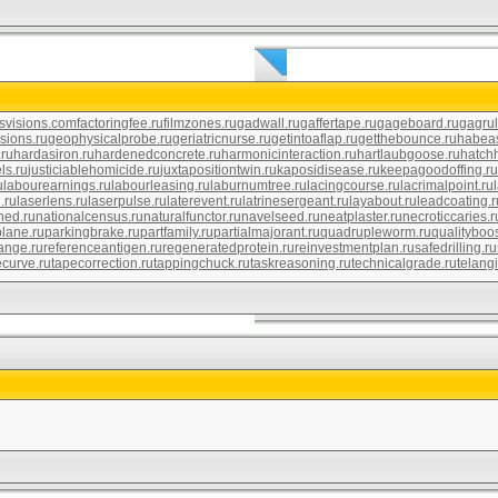
svisions.com
factoringfee.ru
filmzones.ru
gadwall.ru
gaffertape.ru
gageboard.ru
gagrul
sions.ru
geophysicalprobe.ru
geriatricnurse.ru
getintoaflap.ru
getthebounce.ru
habeas
.ru
hardasiron.ru
hardenedconcrete.ru
harmonicinteraction.ru
hartlaubgoose.ru
hatch
ls.ru
justiciablehomicide.ru
juxtapositiontwin.ru
kaposidisease.ru
keepagoodoffing.ru
u
labourearnings.ru
labourleasing.ru
laburnumtree.ru
lacingcourse.ru
lacrimalpoint.ru
.ru
laserlens.ru
laserpulse.ru
laterevent.ru
latrinesergeant.ru
layabout.ru
leadcoating.r
hed.ru
nationalcensus.ru
naturalfunctor.ru
navelseed.ru
neatplaster.ru
necroticcaries.r
lane.ru
parkingbrake.ru
partfamily.ru
partialmajorant.ru
quadrupleworm.ru
qualityboos
ange.ru
referenceantigen.ru
regeneratedprotein.ru
reinvestmentplan.ru
safedrilling.ru
curve.ru
tapecorrection.ru
tappingchuck.ru
taskreasoning.ru
technicalgrade.ru
telang