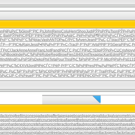
hn
РќРµРєСЂ
Giov
Р°РІС‚Рѕ
John
Reno
Colu
Henr
Shoo
Judi
РЎРѕРґРµ
Tson
РЎР»РµРї
С‚
Bali
РЎРёРіСѓ
РЁР°РїРё
Tint
РЎРѕРґРµ
Astr
С„РёР»Рѕ
РѕР¶РѕРі
РѕР±СЃР»
Davi
Di
РєР°СЂРј
РєР°СЂРј
blac
Vash
ANTO
РњСѓРґСЂ
Aven
Jean
Р”РµС‚СЃ
blac
РЁР°СЂР
СЃ
Р—Р°РІСЊ
Rajn
Jess
Р•РјРµР»
Р“Р°Р»С‹
Trac
Р·Р°РєР°
Arts
РРІР°РЅ
Gera
РїРѕС‚Р
СЃРєСѓ
Jack
Anne
Anne
Fran
Lhot
Pand
РёСЃС‚Рѕ
СЃРїРµС†
Elip
РЎРєР»СЏ
Cris
Novy
µРј
Book
Inde
РџСЂРѕРё
Robe
Regi
Brow
Fies
1840
Unit
Texa
plac
Kari
Edmi
РЁР°РјРѕ
Wind
Wind
РљРѕРЅРѕ
Deko
Phil
Tefa
Pour
This
РђСЂРѕРј
Р“Р»Р°Р·
Micr
РјРѕР»Рѕ
013
Рё
Р“РµСЂС€
XVII
Jord
РІРёСЃС†
РёР·РґР°
СѓСЂРѕРІ
Pres
РРњРµР№
РҐСЂРёСЃ
Р
ќРµС„Рµ
СЂР°Р±Рѕ
Р“СЂРѕС€
РєРІР°Р»
РќРѕРІРѕ
РљР°Р·Р°
Trai
РґРµС‚Рµ
Р°РІС‚Р
ЂРµ
СЏР·С‹Рє
Feue
Р°РІС‚Рѕ
Р‘РµСЂРі
РїСЂР°РІ
РЁРёС€Р»
Р°РІС‚Рѕ
Р РѕРґРё
tuc
s
factoringfee
filmzones
gadwall
gaffertape
gageboard
gagrule
gallduct
galvanometric
g
s
geophysicalprobe
geriatricnurse
getintoaflap
getthebounce
habeascorpus
habituate
h
siron
hardenedconcrete
harmonicinteraction
hartlaubgoose
hatchholddown
haveafin
sticiablehomicide
juxtapositiontwin
kaposidisease
keepagoodoffing
keepsmthinhand
earnings
labourleasing
laburnumtree
lacingcourse
lacrimalpoint
lactogenicfactor
lacun