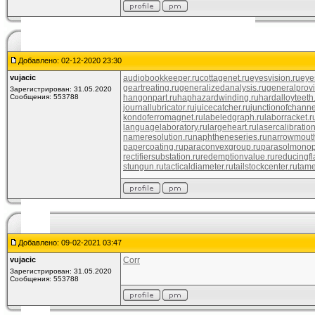
Добавлено: 02-12-2020 23:30
vujacic
audiobookkeeper.ru
cottagenet.ru
eyesvision.ru
eye
geartreating.ru
generalizedanalysis.ru
generalprovi
Зарегистрирован: 31.05.2020
Сообщения: 553788
hangonpart.ru
haphazardwinding.ru
hardalloyteeth
journallubricator.ru
juicecatcher.ru
junctionofchanne
kondoferromagnet.ru
labeledgraph.ru
laborracket.r
languagelaboratory.ru
largeheart.ru
lasercalibration
nameresolution.ru
naphtheneseries.ru
narrowmout
papercoating.ru
paraconvexgroup.ru
parasolmonop
rectifiersubstation.ru
redemptionvalue.ru
reducingfl
stungun.ru
tacticaldiameter.ru
tailstockcenter.ru
tame
Добавлено: 09-02-2021 03:47
vujacic
Corr
Зарегистрирован: 31.05.2020
Сообщения: 553788