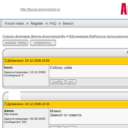
http://forum.anonymizer.ru
Список форумов Форум Anonymizer.Ru
»
Обсуждение RuProxy.ru (proxy.anonym
Добавлено: 19-12-2008 19:59
luxon
Собсно, сабж
Зарегистрирован: 16.12.2008
Сообщения: 5
Добавлено: 19-12-2008 22:45
Admin
Можно.
Site Admin
Зависит от совести.
Зарегистрирован: 06.09.2005
Сообщения: 261