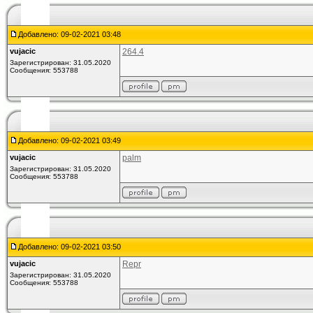
Добавлено: 09-02-2021 03:48
vujacic
264.4
Зарегистрирован: 31.05.2020
Сообщения: 553788
Добавлено: 09-02-2021 03:49
vujacic
palm
Зарегистрирован: 31.05.2020
Сообщения: 553788
Добавлено: 09-02-2021 03:50
vujacic
Repr
Зарегистрирован: 31.05.2020
Сообщения: 553788