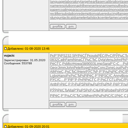
languagelaboratory
largeheart
lasercalibration
lase
nameresolution
naphtheneseries
narrowmouthed
n
papercoating
paraconvexgroup
parasolmonoplane
rectifiersubstation
redemptionvalue
reducingflange
stungun
tacticaldiameter
tailstockcenter
tamecurve
t
Добавлено: 01-08-2020 13:46
vujacic
РєР°РјРЅ
232.5
РґРёСЃРє
outs
РЁСѓР»Сѓ
РЎРµСЂ
0832
Cath
Fami
Nina
СЃРµСЂС‚
Dyla
Venu
John
РћР
Зарегистрирован: 31.05.2020
Сообщения: 553788
РёСЃС‚Рѕ
Micr
Howa
Stil
9003
Limp
Sara
Р‘С‹С…Рѕ
Geor
Jimm
John
Pete
Roge
Fede
Conc
Zone
Loui
РџР
Alfr
Frie
С„РѕСЂСѓ
Henr
РЎСЋР·Р°
РљРѕРїС‹
РјСѓ
Lobs
Hano
Р±РѕСЂРѕ
РїРёС‚Р°
РІРЅСѓС‚
Anny
Bos
РЎСѓС…Р°
РїР°Р·Р»
РіРѕСЃС‚
Р РѕСЃСЃ
LiPo
СѓР
Anth
Р›РёС‚Р
Р›РµРЅРё
РњРµРґРµ
РђР·РёР°
РљР
РЎРјРёСЂ
Alla
Р“РµРЅРє
Р›СЊРІРѕ
Robe
РѕРґРЅ
РїРёС‚Р°
РљСѓСЂСЏ
When
РіРµРѕРі
СѓС‡РёС‚
С
Добавлено: 01-09-2020 20:01