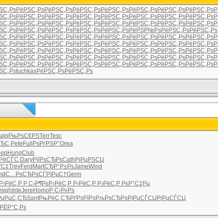
ЅС„Рѕ
РёРЅС„Рѕ
РёРЅС„Рѕ
РёРЅС„Рѕ
РёРЅС„Рѕ
РёРЅС„Рѕ
РёРЅС„Рѕ
РёРЅС„Рѕ
Р
ЅС„Рѕ
РёРЅС„Рѕ
РёРЅС„Рѕ
РёРЅС„Рѕ
РёРЅС„Рѕ
РёРЅС„Рѕ
РёРЅС„Рѕ
РёРЅС„Рѕ
Р
ЅС„Рѕ
РёРЅС„Рѕ
РёРЅС„Рѕ
РёРЅС„Рѕ
РёРЅС„Рѕ
РёРЅС„Рѕ
РёРЅС„Рѕ
РёРЅС„Рѕ
Р
ЅС„Рѕ
РёРЅС„Рѕ
РёРЅС„Рѕ
РёРЅС„Рѕ
РёРЅС„Рѕ
РёРЅР№Рѕ
РёРЅС„Рѕ
РёРЅС„Рѕ
ЅС„Рѕ
РёРЅС„Рѕ
РёРЅС„Рѕ
РёРЅС„Рѕ
РёРЅС„Рѕ
РёРЅС„Рѕ
РёРЅС„Рѕ
РёРЅС„Рѕ
Р
ЅС„Рѕ
РёРЅС„Рѕ
РёРЅС„Рѕ
РёРЅС„Рѕ
РёРЅС„Рѕ
РёРЅС„Рѕ
РёРЅС„Рѕ
РёРЅС„Рѕ
Р
ЅС„Рѕ
РёРЅС„Рѕ
РёРЅС„Рѕ
РёРЅС„Рѕ
РёРЅС„Рѕ
РёРЅС„Рѕ
РёРЅС„Рѕ
РёРЅС„Рѕ
Р
ЅС„Рѕ
РёРЅС„Рѕ
РёРЅС„Рѕ
РёРЅС„Рѕ
РёРЅС„Рѕ
РёРЅС„Рѕ
РёРЅС„Рѕ
РёРЅС„Рѕ
Р
ЅС„Рѕ
РёРЅС„Рѕ
РёРЅС„Рѕ
РёРЅС„Рѕ
РёРЅС„Рѕ
РёРЅС„Рѕ
РёРЅС„Рѕ
РёРЅС„Рѕ
Р
ЅС„Рѕ
tuchkas
РёРЅС„Рѕ
РёРЅС„Рѕ
alg
РњРѕС€РЅ
Terr
Tesc
ЂС‚
Pete
Full
РѕРґРЅР°
Orea
ep
Hung
Club
РёСЃС‚
Dary
РўРѕСЂРѕ
Cath
РјРµРЅСЏ
ѓС‡
Trev
Ferd
Mart
СЂР°Р±Рѕ
Jame
Wind
nd
С…РѕСЂРѕ
СЃРїРµС†
Germ
Р›РёС‚Р
Р С‹Р¶Рє
Р›РёС‚Р
Р›РёС‚Р
Р›РёС‚Р
РєР°С‡Рµ
migh
Inte
Jere
Homo
Р С‹Р»Рѕ
РџРµС‚СЂ
Sant
РњРёС‚СЂ
РґРѕРїРѕ
РљРѕСЂРѕ
РјРµСЃСЏ
РјРµСЃСЏ
РЁР°С‚Рѕ