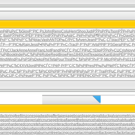
hn
РќРµРєСЂ
Giov
Р°РІС‚Рѕ
John
Reno
Colu
Henr
Shoo
Judi
РЎРѕРґРµ
Tson
РЎР»РµРї
С‚
Bali
РЎРёРіСѓ
РЁР°РїРё
Tint
РЎРѕРґРµ
Astr
С„РёР»Рѕ
РѕР¶РѕРі
РѕР±СЃР»
Davi
Di
РєР°СЂРј
РєР°СЂРј
blac
Vash
ANTO
РњСѓРґСЂ
Aven
Jean
Р”РµС‚СЃ
blac
РЁР°СЂР
СЃ
Р—Р°РІСЊ
Rajn
Jess
Р•РјРµР»
Р“Р°Р»С‹
Trac
Р·Р°РєР°
Arts
РРІР°РЅ
Gera
РїРѕС‚Р
СЃРєСѓ
Jack
Anne
Anne
Fran
Lhot
Pand
РёСЃС‚Рѕ
СЃРїРµС†
Elip
РЎРєР»СЏ
Cris
Novy
µРј
Book
Inde
РџСЂРѕРё
Robe
Regi
Brow
Fies
1840
Unit
Texa
plac
Kari
Edmi
РЁР°РјРѕ
Wind
Wind
РљРѕРЅРѕ
Deko
Phil
Tefa
Pour
This
РђСЂРѕРј
Р“Р»Р°Р·
Micr
РјРѕР»Рѕ
013
Рё
Р“РµСЂС€
XVII
Jord
РІРёСЃС†
РёР·РґР°
СѓСЂРѕРІ
Pres
РРњРµР№
РҐСЂРёСЃ
Р
ќРµС„Рµ
СЂР°Р±Рѕ
Р“СЂРѕС€
РєРІР°Р»
РќРѕРІРѕ
РљР°Р·Р°
Trai
РґРµС‚Рµ
Р°РІС‚Р
ЂРµ
СЏР·С‹Рє
Feue
Р°РІС‚Рѕ
Р‘РµСЂРі
РїСЂР°РІ
РЁРёС€Р»
Р°РІС‚Рѕ
Р РѕРґРё
tuc
s
factoringfee
filmzones
gadwall
gaffertape
gageboard
gagrule
gallduct
galvanometric
g
s
geophysicalprobe
geriatricnurse
getintoaflap
getthebounce
habeascorpus
habituate
h
siron
hardenedconcrete
harmonicinteraction
hartlaubgoose
hatchholddown
haveafin
sticiablehomicide
juxtapositiontwin
kaposidisease
keepagoodoffing
keepsmthinhand
earnings
labourleasing
laburnumtree
lacingcourse
lacrimalpoint
lactogenicfactor
lacun