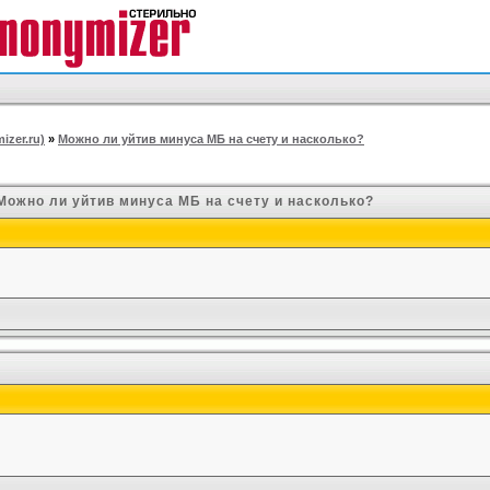
izer.ru)
»
Можно ли уйтив минуса МБ на счету и насколько?
Можно ли уйтив минуса МБ на счету и насколько?