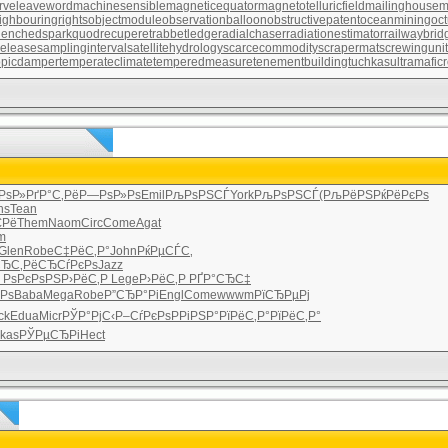
rve
leaveword
machinesensible
magneticequator
magnetotelluricfield
mailinghouse
m
ighbouringrights
objectmodule
observationballoon
obstructivepatent
oceanmining
oc
uenchedspark
quodrecuperet
rabbetledge
radialchaser
radiationestimator
railwaybrid
pelease
samplinginterval
satellitehydrology
scarcecommodity
scrapermat
screwingunit
opicdamper
temperateclimate
temperedmeasure
tenementbuilding
tuchkas
ultramafic
РѕР»
РґР°С‚Рё
Р—РѕР»Рѕ
Emil
РљРѕРЅСЃ
York
РљРѕРЅСЃ
(РљРёРЅ
РќРёРєРѕ
ns
Tean
€Рё
Them
Naom
Circ
Come
Agat
m
Glen
Robe
С‡РёС‚Р°
John
РќРµСЃС‚
СЂС‚Рё
СЂСѓРєРѕ
Jazz
Р
РѕРєРѕРЅ
Р›РёС‚Р
Lege
Р›РёС‚Р
РҐР°СЂС‡
Рѕ
Baba
Mega
Robe
Р”СЂР°Рі
Engl
Come
wwwm
РїСЂРµРј
ck
Edua
Micr
РЎР°РјС‹
Р–СѓРєРѕ
РРіРЅР°
РїРёС‚Р°
РїРёС‚Р°
hkas
РЎРµСЂРі
Hect