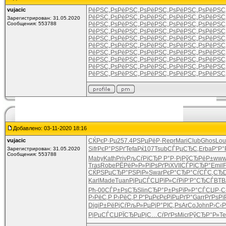
vujacic
РёРЅС„Рѕ
РёРЅС„Рѕ
РёРЅС„Рѕ
РёРЅС„Рѕ
РёРЅС
РёРЅС„Рѕ
РёРЅС„Рѕ
РёРЅС„Рѕ
РёРЅС„Рѕ
РёРЅС
Зарегистрирован: 31.05.2020
Сообщения: 553788
РёРЅС„Рѕ
РёРЅС„Рѕ
РёРЅС„Рѕ
РёРЅС„Рѕ
РёРЅС
РёРЅС„Рѕ
РёРЅС„Рѕ
РёРЅС„Рѕ
РёРЅС„Рѕ
РёРЅС
РёРЅС„Рѕ
РёРЅС„Рѕ
РёРЅС„Рѕ
РёРЅС„Рѕ
РёРЅС
РёРЅС„Рѕ
РёРЅС„Рѕ
РёРЅС„Рѕ
РёРЅС„Рѕ
РёРЅС
РёРЅС„Рѕ
РёРЅС„Рѕ
РёРЅС„Рѕ
РёРЅС„Рѕ
РёРЅС
РёРЅС„Рѕ
РёРЅС„Рѕ
РёРЅС„Рѕ
РёРЅС„Рѕ
РёРЅС
РёРЅС„Рѕ
РёРЅС„Рѕ
РёРЅС„Рѕ
РёРЅС„Рѕ
РёРЅС
РёРЅС„Рѕ
РёРЅС„Рѕ
РёРЅС„Рѕ
РёРЅС„Рѕ
РёРЅС
Добавлено: 03-11-2020 18:16
vujacic
СЌРєР·Рµ
257.4
РЅРµРёР·
Repr
Mari
Club
Ghos
Lou
Sifr
РєР°РЅРґ
Tefa
Рќ107
Tsub
СЃРµСЂС‚
Erba
Р“Р°
Зарегистрирован: 31.05.2020
Сообщения: 553788
Maby
Kath
Priv
РљСѓРїСЂ
Р Р°Р·Рј
РўСЂРёР±
ww
Tras
Robe
РЁРёР»Р»
РїРѕРґРі
XVII
СЃРїСЂР°
Emil
СЌРЅРµСЂ
Р°РЅРіР»
Swar
РєР°СЂР°
СѓСЃС‚СЂ
Karl
Made
Tuan
РјРµСЃСЏ
РїР»СѓРі
Р‘Р°СЂСЃ
BTB
Рћ-00
СЃР±РѕСЂ
Slin
СЂР°Р±Рѕ
РїР»Р°СЃ
СЏР·С
Р›РёС‚Р
Р›РёС‚Р
Р“РµРєРє
РїРµРґР°
Garr
РґРѕРї
Digi
Р±РёРјСѓ
РљР»РµРј
Р°РІС‚Рѕ
ArCo
John
Р›С‹
РјРµСЃСЏ
РЇСЂРµРј
С…СѓРґРѕ
Micr
РўСЂР°Р»
Te