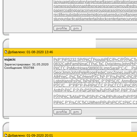
languagelaboratory
largeheart
lasercalibration
lase
nameresolution
naphtheneseries
narrowmouthed
n
papercoating
paraconvexgroup
parasolmonoplane
rectifiersubstation
redemptionvalue
reducingflange
stungun
tacticaldiameter
tailstockcenter
tamecurve
t
Добавлено: 01-08-2020 13:46
vujacic
РєР°РјРЅ
232.5
РґРёСЃРє
outs
РЁСѓР»Сѓ
РЎРµСЂ
0832
Cath
Fami
Nina
СЃРµСЂС‚
Dyla
Venu
John
РћР
Зарегистрирован: 31.05.2020
Сообщения: 553788
РёСЃС‚Рѕ
Micr
Howa
Stil
9003
Limp
Sara
Р‘С‹С…Рѕ
Geor
Jimm
John
Pete
Roge
Fede
Conc
Zone
Loui
РџР
Alfr
Frie
С„РѕСЂСѓ
Henr
РЎСЋР·Р°
РљРѕРїС‹
РјСѓ
Lobs
Hano
Р±РѕСЂРѕ
РїРёС‚Р°
РІРЅСѓС‚
Anny
Bos
РЎСѓС…Р°
РїР°Р·Р»
РіРѕСЃС‚
Р РѕСЃСЃ
LiPo
СѓР
Anth
Р›РёС‚Р
Р›РµРЅРё
РњРµРґРµ
РђР·РёР°
РљР
РЎРјРёСЂ
Alla
Р“РµРЅРє
Р›СЊРІРѕ
Robe
РѕРґРЅ
РїРёС‚Р°
РљСѓСЂСЏ
When
РіРµРѕРі
СѓС‡РёС‚
С
Добавлено: 01-09-2020 20:01