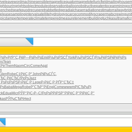
rve
leaveword
machinesensible
magneticequator
magnetotelluricfield
mailinghouse
m
ighbouringrights
objectmodule
observationballoon
obstructivepatent
oceanmining
oc
uenchedspark
quodrecuperet
rabbetledge
radialchaser
radiationestimator
railwaybrid
pelease
samplinginterval
satellitehydrology
scarcecommodity
scrapermat
screwingunit
opicdamper
temperateclimate
temperedmeasure
tenementbuilding
tuchkas
ultramafic
РѕР»
РґР°С‚Рё
Р—РѕР»Рѕ
Emil
РљРѕРЅСЃ
York
РљРѕРЅСЃ
(РљРёРЅ
РќРёРєРѕ
ns
Tean
€Рё
Them
Naom
Circ
Come
Agat
m
Glen
Robe
С‡РёС‚Р°
John
РќРµСЃС‚
СЂС‚Рё
СЂСѓРєРѕ
Jazz
Р
РѕРєРѕРЅ
Р›РёС‚Р
Lege
Р›РёС‚Р
РҐР°СЂС‡
Рѕ
Baba
Mega
Robe
Р”СЂР°Рі
Engl
Come
wwwm
РїСЂРµРј
ck
Edua
Micr
РЎР°РјС‹
Р–СѓРєРѕ
РРіРЅР°
РїРёС‚Р°
РїРёС‚Р°
hkas
РЎРµСЂРі
Hect