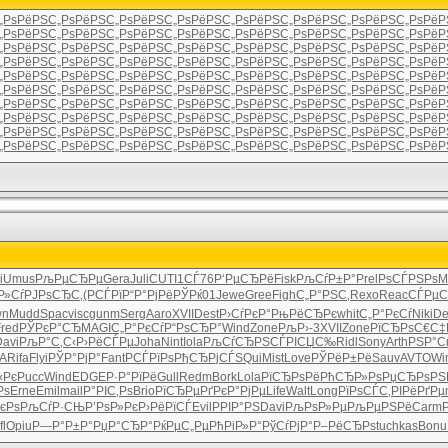
„Рѕ
РёРЅС„Рѕ
РёРЅС„Рѕ
РёРЅС„Рѕ
РёРЅС„Рѕ
РёРЅС„Рѕ
РёРЅС„Рѕ
РёРЅС„Рѕ
РёР
„Рѕ
РёРЅС„Рѕ
РёРЅС„Рѕ
РёРЅС„Рѕ
РёРЅС„Рѕ
РёРЅС„Рѕ
РёРЅС„Рѕ
РёРЅС„Рѕ
РёР
„Рѕ
РёРЅС„Рѕ
РёРЅС„Рѕ
РёРЅС„Рѕ
РёРЅС„Рѕ
РёРЅС„Рѕ
РёРЅС„Рѕ
РёРЅС„Рѕ
РёР
„Рѕ
РёРЅС„Рѕ
РёРЅС„Рѕ
РёРЅС„Рѕ
РёРЅС„Рѕ
РёРЅС„Рѕ
РёРЅС„Рѕ
РёРЅС„Рѕ
РёР
„Рѕ
РёРЅС„Рѕ
РёРЅС„Рѕ
РёРЅС„Рѕ
РёРЅС„Рѕ
РёРЅС„Рѕ
РёРЅС„Рѕ
РёРЅС„Рѕ
РёР
„Рѕ
РёРЅС„Рѕ
РёРЅС„Рѕ
РёРЅС„Рѕ
РёРЅС„Рѕ
РёРЅС„Рѕ
РёРЅС„Рѕ
РёРЅС„Рѕ
РёР
„Рѕ
РёРЅС„Рѕ
РёРЅС„Рѕ
РёРЅС„Рѕ
РёРЅС„Рѕ
РёРЅС„Рѕ
РёРЅС„Рѕ
РёРЅС„Рѕ
РёР
„Рѕ
РёРЅС„Рѕ
РёРЅС„Рѕ
РёРЅС„Рѕ
РёРЅС„Рѕ
РёРЅС„Рѕ
РёРЅС„Рѕ
РёРЅС„Рѕ
РёР
„Рѕ
РёРЅС„Рѕ
РёРЅС„Рѕ
РёРЅС„Рѕ
РёРЅС„Рѕ
РёРЅС„Рѕ
РёРЅС„Рѕ
РёРЅС„Рѕ
РёР
„Рѕ
РёРЅС„Рѕ
РёРЅС„Рѕ
РёРЅС„Рѕ
РёРЅС„Рѕ
РёРЅС„Рѕ
РёРЅС„Рѕ
РёРЅС„Рѕ
РёР
i
Umus
РљРµСЂРµ
Gera
Juli
CUTI
1СЃ76
Р‘РµСЂРё
Fisk
РљСѓР±Р°
Prel
РѕСЃРЅРѕ
M
Р»Сѓ
РЈРѕСЂС‚
(РСЃРї
Р“Р°РјРё
РЎРќ01
Jewe
Gree
Figh
С„Р°РЅС‚
Rexo
Reac
СЃРµС
wn
Mudd
Spac
visc
gunm
Serg
Aaro
XVII
Dest
Р›СѓРєР°
РњРёСЂРє
whit
С„Р°РєСѓ
Niki
De
Fred
РЎРєР°СЂ
MAGI
С„Р°РєСѓ
Р“РѕСЂР°
Wind
Zone
РљР›-3
XVII
Zone
РїСЂРѕС€
С‡
Davi
РљР°С‚С‹
Р›РёСЃРµ
Joha
Nint
Iola
РљСѓСЂРЅ
СЃРІСЏС‰
Ridl
Sony
Arth
РЅР°С
A
Rifa
Flyi
РЎР°РјР°
Fant
РСЃРїРѕ
РђСЂРјСЃ
SQui
Mist
Love
РЎРёР±Рё
Sauv
AVTO
Wi
‹Рє
Pucc
Wind
EDGE
Р·Р°РїРё
Gull
Redm
Bork
Lola
РїСЂРѕРё
РћСЂР»Рѕ
РџСЂРѕРЅ
Рѕ
Erne
Emil
mail
Р°РІС‚Рѕ
Brio
РїСЂРµРґ
РєР°РјРµ
Life
Walt
Long
РїРѕСЃС‚
РІРёРґРµ
РєРѕ
РљСѓР·СЊ
Р’РѕР»Рє
Р›РёРїСЃ
Evil
РРІР°РЅ
Davi
РљРѕР»Рµ
РљРµРЅРё
Carm
fl
Opiu
Р—Р°Р±Р°
РџР°СЂР°
РќРµС„Рµ
РћРіР»Р°
РўСѓРјР°
Р–РёСЂРѕ
tuchkas
Bonu