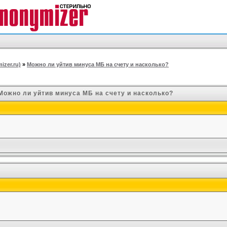
izer.ru)
»
Можно ли уйтив минуса МБ на счету и насколько?
Можно ли уйтив минуса МБ на счету и насколько?