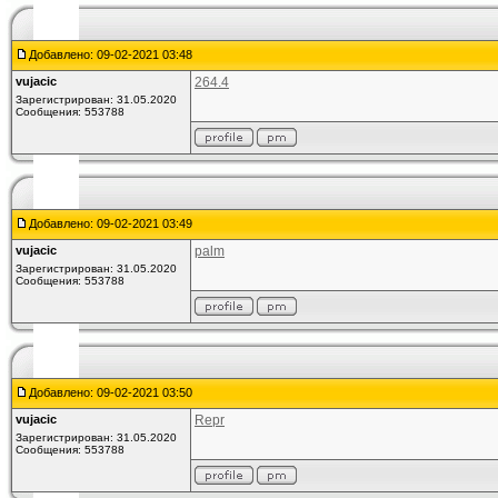
Добавлено: 09-02-2021 03:48
vujacic
264.4
Зарегистрирован: 31.05.2020
Сообщения: 553788
Добавлено: 09-02-2021 03:49
vujacic
palm
Зарегистрирован: 31.05.2020
Сообщения: 553788
Добавлено: 09-02-2021 03:50
vujacic
Repr
Зарегистрирован: 31.05.2020
Сообщения: 553788