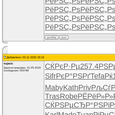
РёРЅС„Рѕ
РёРЅС„Р
РёРЅС„Рѕ
РёРЅС„Р
РёРЅС„Рѕ
РёРЅС„Р
РёРЅС„Рѕ
РёРЅС„Р
Добавлено: 03-11-2020 18:16
vujacic
СЌРєР·Рµ
257.4
РЅР
Зарегистрирован: 31.05.2020
Сообщения: 553788
Sifr
РєР°РЅРґ
Tefa
Рќ
Maby
Kath
Priv
РљСѓ
Tras
Robe
РЁРёР»Р»
СЌРЅРµСЂ
Р°РЅРіР
Karl
Made
Tuan
РјРµ