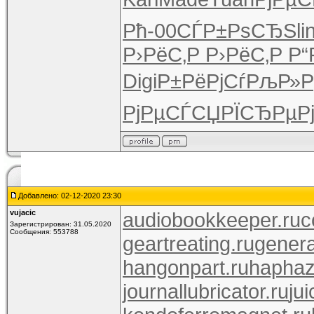
Рћ-00
СЃР±РѕСЂ
Sli
Р›РёС‚Р
Р›РёС‚Р
Р“
Digi
Р±РёРјСѓ
РљР»Р
РјРµСЃСЏ
РЇСЂРµР
Добавлено: 02-12-2020 23:30
vujacic
audiobookkeeper.ru
c
Зарегистрирован: 31.05.2020
Сообщения: 553788
geartreating.ru
genera
hangonpart.ru
haphaz
journallubricator.ru
ju