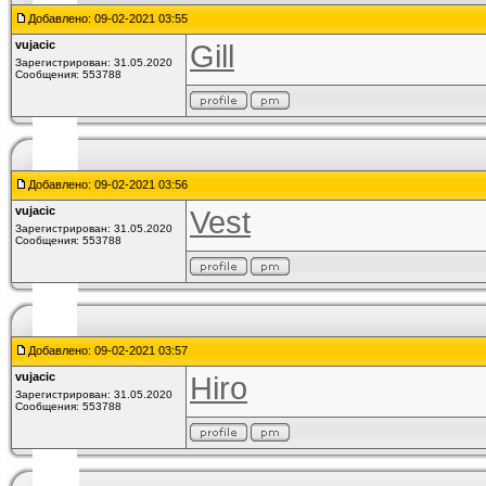
Добавлено: 09-02-2021 03:55
vujacic
Gill
Зарегистрирован: 31.05.2020
Сообщения: 553788
Добавлено: 09-02-2021 03:56
vujacic
Vest
Зарегистрирован: 31.05.2020
Сообщения: 553788
Добавлено: 09-02-2021 03:57
vujacic
Hiro
Зарегистрирован: 31.05.2020
Сообщения: 553788