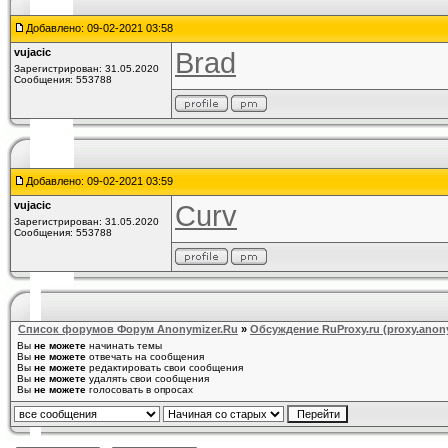
Добавлено: 09-02-2021 03:58
vujacic
Brad
Зарегистрирован: 31.05.2020
Сообщения: 553788
Добавлено: 09-02-2021 03:59
vujacic
Curv
Зарегистрирован: 31.05.2020
Сообщения: 553788
Список форумов Форум Anonymizer.Ru
»
Обсуждение RuProxy.ru (proxy.anony
Вы
не можете
начинать темы
Вы
не можете
отвечать на сообщения
Вы
не можете
редактировать свои сообщения
Вы
не можете
удалять свои сообщения
Вы
не можете
голосовать в опросах