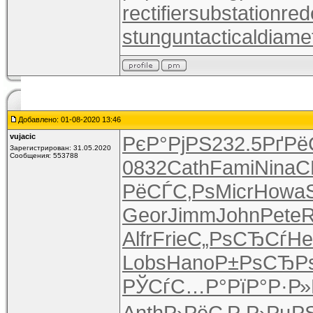
rectifiersubstation
red
stungun
tacticaldiame
Добавлено: 01-08-2020 13:46
vujacic
РєР°РјРЅ
232.5
РґРё
Зарегистрирован: 31.05.2020
Сообщения: 553788
0832
Cath
Fami
Nina
С
РёСЃС‚Рѕ
Micr
Howa
S
Geor
Jimm
John
Pete
Alfr
Frie
С„РѕСЂСѓ
He
Lobs
Hano
Р±РѕСЂР
РЎСѓС…Р°
РїР°Р·Р»
Anth
Р›РёС‚Р
Р›РµР