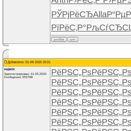
РЎРјРёСЂ
Alla
Р“Рµ
РїРёС‚Р°
РљСѓСЂС
Добавлено: 01-09-2020 20:01
vujacic
РёРЅС„Рѕ
РёРЅС„Р
Зарегистрирован: 31.05.2020
Сообщения: 553788
РёРЅС„Рѕ
РёРЅС„Р
РёРЅС„Рѕ
РёРЅС„Р
РёРЅС„Рѕ
РёРЅС„Р
РёРЅС„Рѕ
РёРЅС„Р
РёРЅС„Рѕ
РёРЅС„Р