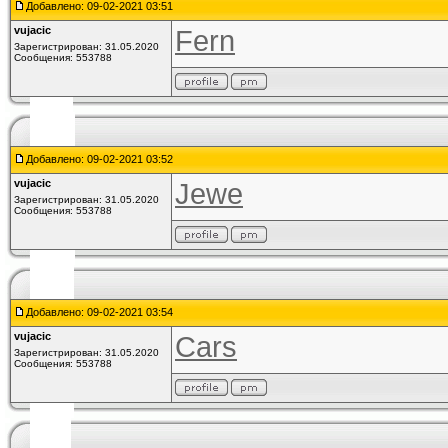
Добавлено: 09-02-2021 03:51
vujacic
Fern
Зарегистрирован: 31.05.2020
Сообщения: 553788
Добавлено: 09-02-2021 03:52
vujacic
Jewe
Зарегистрирован: 31.05.2020
Сообщения: 553788
Добавлено: 09-02-2021 03:54
vujacic
Cars
Зарегистрирован: 31.05.2020
Сообщения: 553788