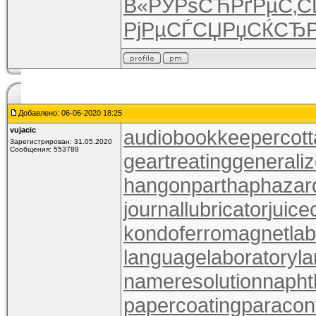
В«РЎРѕСЋ
РґРµС‚С
РјРµСЃСЏ
РџСЌСЂ
Добавлено: 06-06-2020 18:25
vujacic
audiobookkeeper
cot
Зарегистрирован: 31.05.2020
Сообщения: 553788
geartreating
generali
hangonpart
haphazar
journallubricator
juice
kondoferromagnet
la
languagelaboratory
la
nameresolution
napht
papercoating
paracon