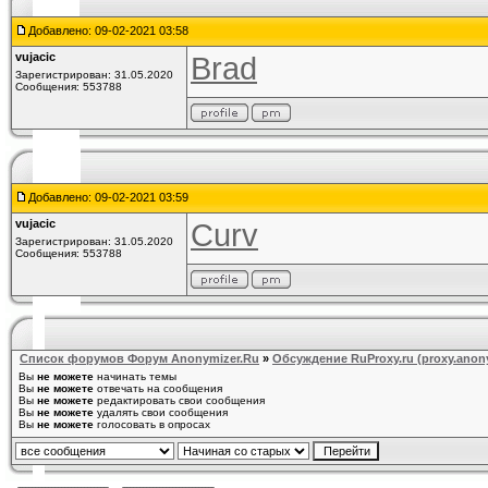
Добавлено: 09-02-2021 03:58
vujacic
Brad
Зарегистрирован: 31.05.2020
Сообщения: 553788
Добавлено: 09-02-2021 03:59
vujacic
Curv
Зарегистрирован: 31.05.2020
Сообщения: 553788
Список форумов Форум Anonymizer.Ru
»
Обсуждение RuProxy.ru (proxy.anony
Вы
не можете
начинать темы
Вы
не можете
отвечать на сообщения
Вы
не можете
редактировать свои сообщения
Вы
не можете
удалять свои сообщения
Вы
не можете
голосовать в опросах