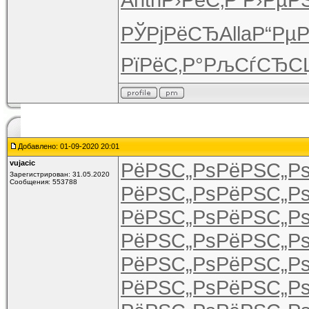
РЎРјРёСЂ
Alla
Р“Рµ
РїРёС‚Р°
РљСѓСЂС
Добавлено: 01-09-2020 20:01
vujacic
РёРЅС„Рѕ
РёРЅС„Р
Зарегистрирован: 31.05.2020
Сообщения: 553788
РёРЅС„Рѕ
РёРЅС„Р
РёРЅС„Рѕ
РёРЅС„Р
РёРЅС„Рѕ
РёРЅС„Р
РёРЅС„Рѕ
РёРЅС„Р
РёРЅС„Рѕ
РёРЅС„Р