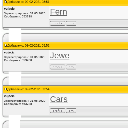
Добавлено: 09-02-2021 03:51
vujacic
Fern
Зарегистрирован: 31.05.2020
Сообщения: 553788
Добавлено: 09-02-2021 03:52
vujacic
Jewe
Зарегистрирован: 31.05.2020
Сообщения: 553788
Добавлено: 09-02-2021 03:54
vujacic
Cars
Зарегистрирован: 31.05.2020
Сообщения: 553788