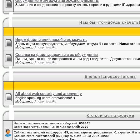
Обсуждение RuProxy.ru (proxy.anonymizer.ru)
Замечания и предложения по проекту платных прокси с русскими IP адресам
Нам бы что-нибудь скачать
Ищем файлы или способы их скачать
Здесь ищем всякую редкость, и обсуждаем, откуда бы ее взять.
Никакого н
Модератор
Anonymizer.Ru
Ссылки на файлы, архивы и их обсуждение
Пишем, где что нашли интересного и чем рады поделится. Допускается ненав
Модератор
Anonymizer.Ru
English language forums
All about web security and anonymity
English speaking users are welcome! :)
Модератор
Anonymizer.Ru
Кто сейчас на форуме
Наши пользователи оставили сообщений:
696945
Всего зарегистрированных пользователей:
3376
Сейчас посетителей на форуме:
69
, из них зарегистрированных: 0, скрытых: 0 и 
Больше всего посетителей (
828
) здесь было 22-10-2025 10:00
Зарегистрированные пользователи: Нет