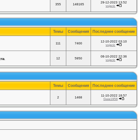
29-12-2023 13:52
355
148165
vujacic
Темы
Сообщения
Последнее сообщение
12-10-2022 03:10
111
7400
vujacic
08-10-2022 22:36
12
5950
ста
.
vujacic
Темы
Сообщения
Последнее сообщение
11-10-2022 18:57
2
1468
Gaia1956