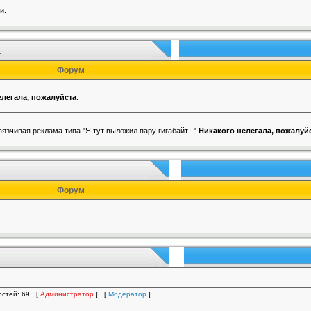
и.
!
Форум
елегала, пожалуйста
.
язчивая реклама типа "Я тут выложил пару гигабайт..."
Никакого нелегала, пожалуй
Форум
гостей: 69 [
Администратор
] [
Модератор
]