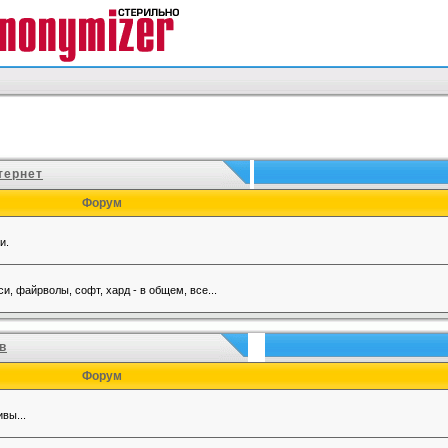
тернет
Форум
и.
, файрволы, софт, хард - в общем, все...
в
Форум
вы...