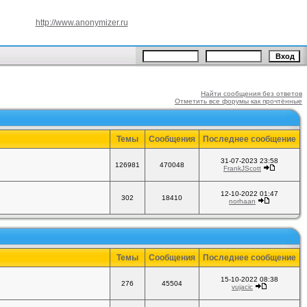
http://www.anonymizer.ru
Найти сообщения без ответов
Отметить все форумы как прочтённые
Темы
Сообщения
Последнее сообщение
31-07-2023 23:58
126981
470048
FrankJScott
12-10-2022 01:47
302
18410
norhaan
Темы
Сообщения
Последнее сообщение
15-10-2022 08:38
276
45504
vujacic