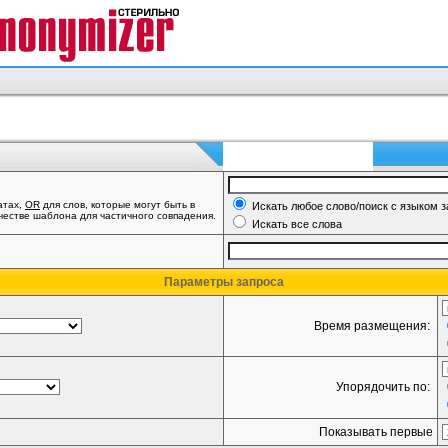
атах,
OR
для слов, которые могут быть в
Искать любое слово/поиск с языком 
ачестве шаблона для частичного совпадения.
Искать все слова
Параметры запроса
Время размещения:
Упорядочить по:
Показывать первые