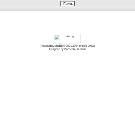
Powered by
phpBB
© 2001-2004 phpBB Group
Designed by
Vjacheslav Trushkin