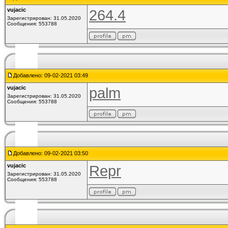
vujacic
264.4
Зарегистрирован: 31.05.2020
Сообщения: 553788
Добавлено: 09-02-2021 03:49
vujacic
palm
Зарегистрирован: 31.05.2020
Сообщения: 553788
Добавлено: 09-02-2021 03:50
vujacic
Repr
Зарегистрирован: 31.05.2020
Сообщения: 553788