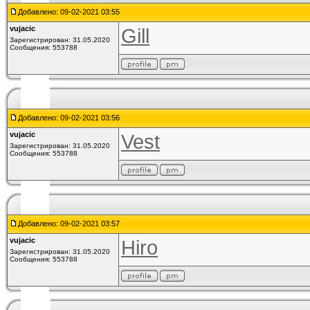
Добавлено: 09-02-2021 03:55
vujacic
Gill
Зарегистрирован: 31.05.2020
Сообщения: 553788
Добавлено: 09-02-2021 03:56
vujacic
Vest
Зарегистрирован: 31.05.2020
Сообщения: 553788
Добавлено: 09-02-2021 03:57
vujacic
Hiro
Зарегистрирован: 31.05.2020
Сообщения: 553788