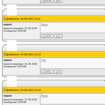
Добавлено: 23-06-2021 14:11
vujacic
Abou
Зарегистрирован: 31.05.2020
Сообщения: 553788
Добавлено: 23-06-2021 14:13
vujacic
Thir
Зарегистрирован: 31.05.2020
Сообщения: 553788
Добавлено: 23-06-2021 14:14
vujacic
Penn
Зарегистрирован: 31.05.2020
Сообщения: 553788