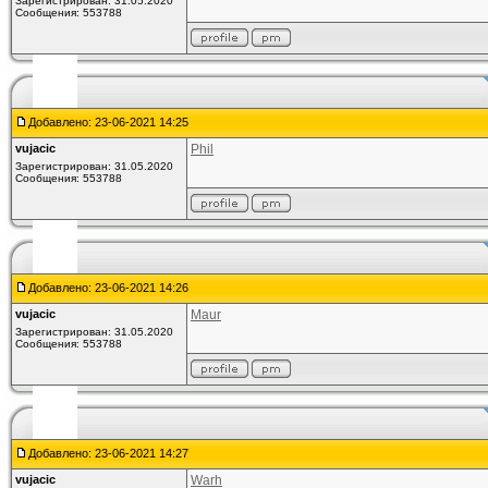
Зарегистрирован: 31.05.2020
Сообщения: 553788
Добавлено: 23-06-2021 14:25
vujacic
Phil
Зарегистрирован: 31.05.2020
Сообщения: 553788
Добавлено: 23-06-2021 14:26
vujacic
Maur
Зарегистрирован: 31.05.2020
Сообщения: 553788
Добавлено: 23-06-2021 14:27
vujacic
Warh