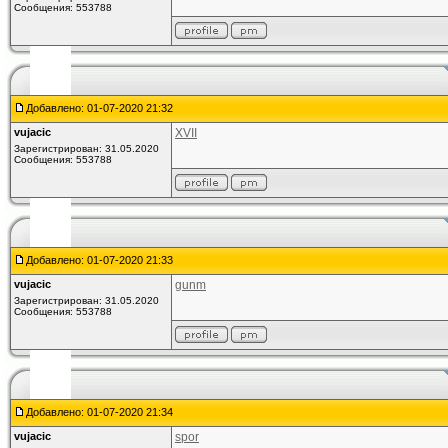
Сообщения: 553788
Добавлено: 01-07-2020 21:32
vujacic
XVII
Зарегистрирован: 31.05.2020
Сообщения: 553788
Добавлено: 01-07-2020 21:33
vujacic
gunm
Зарегистрирован: 31.05.2020
Сообщения: 553788
Добавлено: 01-07-2020 21:34
vujacic
spor