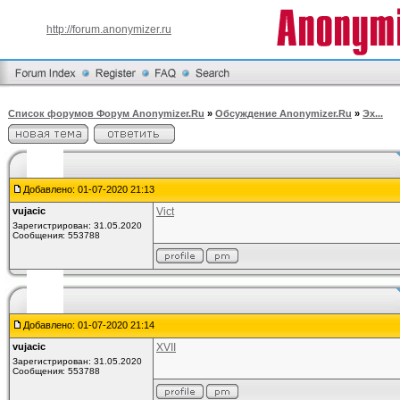
http://forum.anonymizer.ru
Список форумов Форум Anonymizer.Ru
»
Обсуждение Anonymizer.Ru
»
Эх...
Добавлено: 01-07-2020 21:13
vujacic
Vict
Зарегистрирован: 31.05.2020
Сообщения: 553788
Добавлено: 01-07-2020 21:14
vujacic
XVII
Зарегистрирован: 31.05.2020
Сообщения: 553788