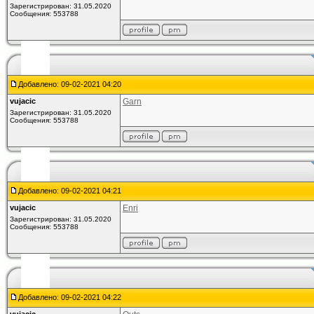
Зарегистрирован: 31.05.2020
Сообщения: 553788
Добавлено: 09-02-2021 04:20
vujacic
Garn
Зарегистрирован: 31.05.2020
Сообщения: 553788
Добавлено: 09-02-2021 04:21
vujacic
Enri
Зарегистрирован: 31.05.2020
Сообщения: 553788
Добавлено: 09-02-2021 04:22