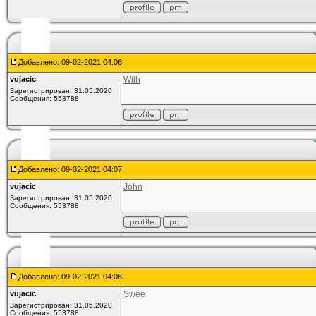
Добавлено: 09-02-2021 04:06
vujacic
Wilh
Зарегистрирован: 31.05.2020
Сообщения: 553788
Добавлено: 09-02-2021 04:07
vujacic
John
Зарегистрирован: 31.05.2020
Сообщения: 553788
Добавлено: 09-02-2021 04:08
vujacic
Swee
Зарегистрирован: 31.05.2020
Сообщения: 553788