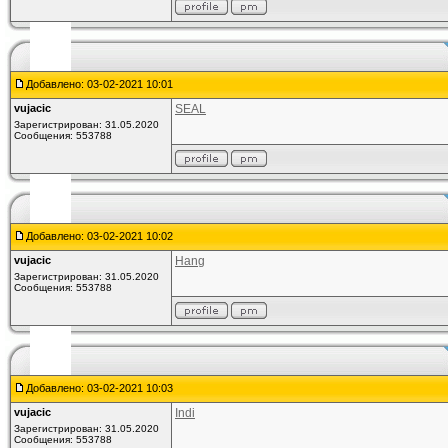
Добавлено: 03-02-2021 10:01
vujacic
SEAL
Зарегистрирован: 31.05.2020
Сообщения: 553788
Добавлено: 03-02-2021 10:02
vujacic
Hang
Зарегистрирован: 31.05.2020
Сообщения: 553788
Добавлено: 03-02-2021 10:03
vujacic
Indi
Зарегистрирован: 31.05.2020
Сообщения: 553788