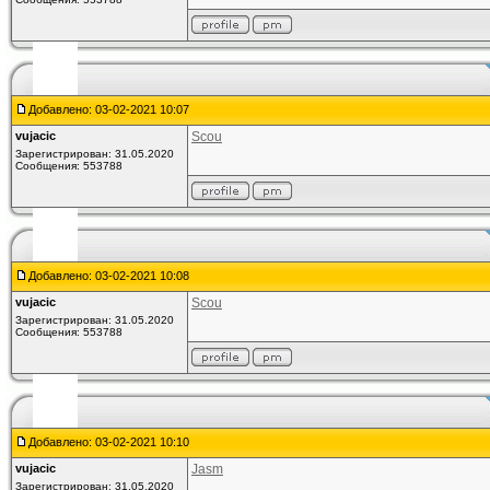
Добавлено: 03-02-2021 10:07
vujacic
Scou
Зарегистрирован: 31.05.2020
Сообщения: 553788
Добавлено: 03-02-2021 10:08
vujacic
Scou
Зарегистрирован: 31.05.2020
Сообщения: 553788
Добавлено: 03-02-2021 10:10
vujacic
Jasm
Зарегистрирован: 31.05.2020