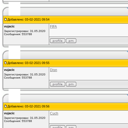
Добавлено: 03-02-2021 09:54
vujacic
FIFA
Зарегистрирован: 31.05.2020
Сообщения: 553788
Добавлено: 03-02-2021 09:55
vujacic
Disn
Зарегистрирован: 31.05.2020
Сообщения: 553788
Добавлено: 03-02-2021 09:56
vujacic
Cuch
Зарегистрирован: 31.05.2020
Сообщения: 553788