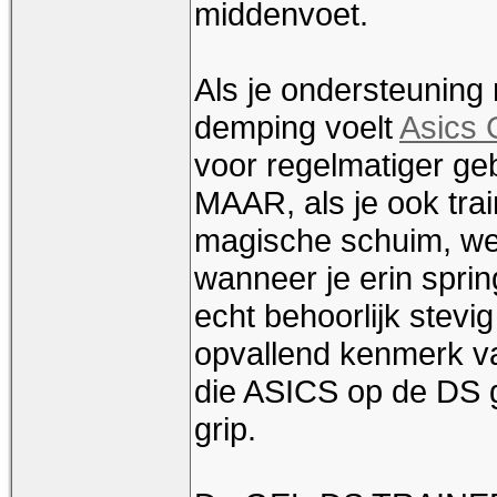
middenvoet.
Als je ondersteuning 
demping voelt
Asics 
voor regelmatiger geb
MAAR, als je ook tra
magische schuim, we
wanneer je erin spri
echt behoorlijk stevig
opvallend kenmerk va
die ASICS op de DS ge
grip.