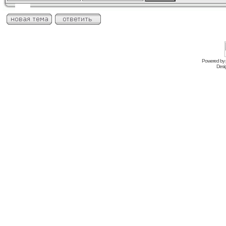
Powered by
Desi