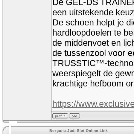
De GEL-DS TRAINER
een uitstekende keuze
De schoen helpt je d
hardloopdoelen te b
de middenvoet en li
de tussenzool voor 
TRUSSTIC™-technolog
weerspiegelt de gew
krachtige hefboom on
https://www.exclusiv
Berguna Judi Slot Online Link