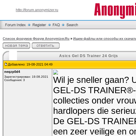
http://forum.anonymizer.ru
Список форумов Форум Anonymizer.Ru
»
Ищем файлы или способы их скачат
Asics Gel DS Trainer 24 Grijs
Добавлено: 19-08-2021 04:49
neqzp0d4
Wil je sneller gaan? 
Зарегистрирован: 19.08.2021
Сообщения: 3
GEL-DS TRAINER®-mo
collecties onder vrou
hardlopers die serieu
De GEL-DS TRAINER®
een zeer veilige en 