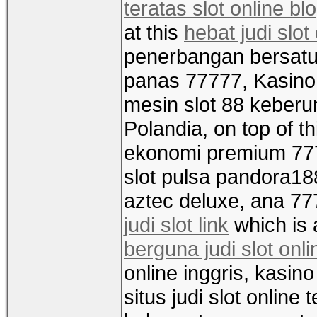
teratas slot online bl
at this
hebat judi slot
penerbangan bersatu
panas 77777, Kasino s
mesin slot 88 keberu
Polandia, on top of t
ekonomi premium 777 a
slot pulsa pandora18
aztec deluxe, ana 7
judi slot link
which is a
berguna judi slot onli
online inggris, kasin
situs judi slot online