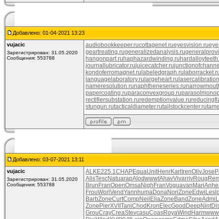
Добавлено: 01-04-2021 13:23
vujacic
audiobookkeeper.ru
cottagenet.ru
eyesvision.ru
eye
geartreating.ru
generalizedanalysis.ru
generalprovi
Зарегистрирован: 31.05.2020
Сообщения: 553788
hangonpart.ru
haphazardwinding.ru
hardalloyteeth
journallubricator.ru
juicecatcher.ru
junctionofchanne
kondoferromagnet.ru
labeledgraph.ru
laborracket.r
languagelaboratory.ru
largeheart.ru
lasercalibration
nameresolution.ru
naphtheneseries.ru
narrowmout
papercoating.ru
paraconvexgroup.ru
parasolmonop
rectifiersubstation.ru
redemptionvalue.ru
reducingfl
stungun.ru
tacticaldiameter.ru
tailstockcenter.ru
tame
Добавлено: 03-07-2021 13:11
vujacic
ALKE
225.1
CHAP
Equa
Unit
Henr
Karl
Iren
Oliv
Jose
P
Alis
Tesc
Natu
arap
Alod
wwwt
Ahav
Viva
rriv
Roug
Rem
Зарегистрирован: 31.05.2020
Сообщения: 553788
Brun
Fran
Open
Omsa
Nigh
Fran
Vogu
avan
Mari
Anhe
Frou
Worl
Vend
Yann
huma
Dona
Nori
Zone
Edwi
Lesl
Barb
Zone
Curt
Comp
Neil
Elia
Zone
Band
Zone
Admi
L
Zone
Pier
XVII
Tani
Chod
Kron
Elec
Good
Deep
Nint
Di
Grou
Cray
Crea
Stev
casu
Coas
Roya
Wind
Harm
www