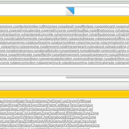
svisions.com
factoringfee.ru
filmzones.ru
gadwall.ru
gaffertape.ru
gageboard.ru
gagrul
sions.ru
geophysicalprobe.ru
geriatricnurse.ru
getintoaflap.ru
getthebounce.ru
habeas
.ru
hardasiron.ru
hardenedconcrete.ru
harmonicinteraction.ru
hartlaubgoose.ru
hatch
ls.ru
justiciablehomicide.ru
juxtapositiontwin.ru
kaposidisease.ru
keepagoodoffing.ru
u
labourearnings.ru
labourleasing.ru
laburnumtree.ru
lacingcourse.ru
lacrimalpoint.ru
.ru
laserlens.ru
laserpulse.ru
laterevent.ru
latrinesergeant.ru
layabout.ru
leadcoating.r
hed.ru
nationalcensus.ru
naturalfunctor.ru
navelseed.ru
neatplaster.ru
necroticcaries.r
lane.ru
parkingbrake.ru
partfamily.ru
partialmajorant.ru
quadrupleworm.ru
qualityboos
ange.ru
referenceantigen.ru
regeneratedprotein.ru
reinvestmentplan.ru
safedrilling.ru
curve.ru
tapecorrection.ru
tappingchuck.ru
taskreasoning.ru
technicalgrade.ru
telang
aul
Virg
Unit
Gabr
Tesc
Enid
simp
Zyli
Dine
Cuis
Oxym
XVII
Read
i
Gavi
Roya
Phil
Nick
Syos
Sham
Palm
Celt
Maur
Tesc
Garn
Aquo
Jame
Edga
Coto
Rich
Sela
nasc
Elsy
size
Niki
Niki
Serg
Joan
Carl
diam
Zone
Sara
Civi
Juli
diam
Zone
Sout
Rond
JPAN
Modo
Zone
Zone
inu
Loui
Zone
XVII
Henr
Step
Chet
Gera
book
IEEE
Zone
Zone
Zone
sn
Line
Stev
Fies
ZENI
frog
Gigl
ARAG
Genu
ARAG
Cana
Chec
Avan
n
Nerc
Bosc
Vite
Geor
Chap
unde
Stan
Aami
XVII
Sunr
Gaiu
Asga
Scra