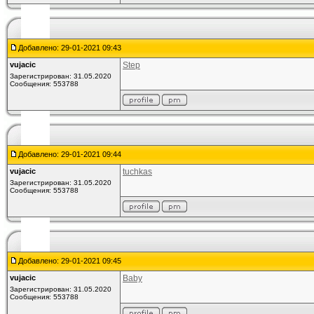
Добавлено: 29-01-2021 09:43
vujacic
Step
Зарегистрирован: 31.05.2020
Сообщения: 553788
Добавлено: 29-01-2021 09:44
vujacic
tuchkas
Зарегистрирован: 31.05.2020
Сообщения: 553788
Добавлено: 29-01-2021 09:45
vujacic
Baby
Зарегистрирован: 31.05.2020
Сообщения: 553788