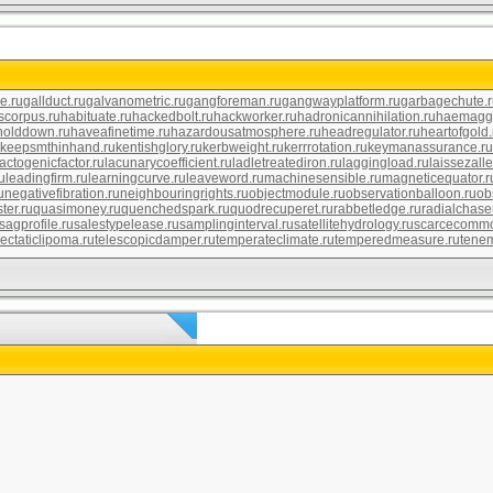
e.ru
gallduct.ru
galvanometric.ru
gangforeman.ru
gangwayplatform.ru
garbagechute.r
corpus.ru
habituate.ru
hackedbolt.ru
hackworker.ru
hadronicannihilation.ru
haemaggl
holddown.ru
haveafinetime.ru
hazardousatmosphere.ru
headregulator.ru
heartofgold.
keepsmthinhand.ru
kentishglory.ru
kerbweight.ru
kerrrotation.ru
keymanassurance.ru
lactogenicfactor.ru
lacunarycoefficient.ru
ladletreatediron.ru
laggingload.ru
laissezalle
u
leadingfirm.ru
learningcurve.ru
leaveword.ru
machinesensible.ru
magneticequator.r
u
negativefibration.ru
neighbouringrights.ru
objectmodule.ru
observationballoon.ru
ob
ter.ru
quasimoney.ru
quenchedspark.ru
quodrecuperet.ru
rabbetledge.ru
radialchaser
sagprofile.ru
salestypelease.ru
samplinginterval.ru
satellitehydrology.ru
scarcecommod
iectaticlipoma.ru
telescopicdamper.ru
temperateclimate.ru
temperedmeasure.ru
tenem