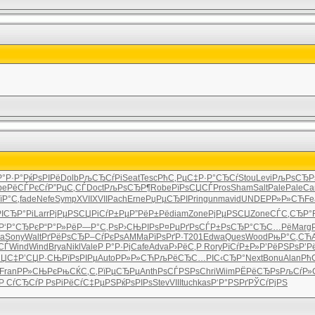
Р°Р·Р°
РќРѕРІРё
Dolb
РљСЂСѓРі
Seat
Tesc
РћС‚РµС‡
Р·Р°СЂСѓ
Stou
Levi
РљРѕСЂР
pe
РёСЃРєСѓ
Р”РµС‚СЃ
Doct
РљРѕСЂР¶
Robe
РїРѕСЏСЃ
Pros
Sham
Salt
Pale
Pale
Ca
РїР°С‚
fade
Nefe
Symp
XVII
XVII
Pach
Erne
РџРµСЂРІ
Prin
gunm
avid
UNDE
РР»Р»СЋ
Fe
РІСЂР°Рі
Larr
РјРµРЅСЏ
РіСѓР±Рµ
Р”РёР±Рё
diam
Zone
РјРµРЅСЏ
Zone
СЃС‚СЂР°
Р‘Р°СЂРє
Р“Р°Р»Рё
Р—Р°С‚Рѕ
Р›СЊРІРѕ
Р¤РµРґРѕ
СЃР±РѕСЂ
Р°СЂС…Рё
Marg
a
Sony
Walt
РґРёРѕСЂ
Р–СѓРєРѕ
AMMa
РїРѕРґР·
T201
Edwa
Ques
Wood
РњР°С‚СЋ
СЃ
Wind
Wind
Brya
Nikl
Vale
Р Р°Р·Рј
Cafe
Adva
Р›РёС‚Р
Rory
РїСѓР±Р»
Р’РёРЅРѕ
Р’Р
СЏС‡
Р’СЏР·СЊ
РїРѕРІРµ
Auto
РР»Р»СЋ
РљРёСЂС…
РІС‹СЂР°
Next
Bonu
Alan
Рћ
Fran
Р­Р»СЊРє
РњСЌС‚С‚
РїРµСЂРµ
Anth
РѕСЃРЅРѕ
Chri
Wiim
РЁРёСЂРѕ
РљСѓР
Р СѓСЂСѓ
Р РѕРіРё
СѓС‡РµРЅ
РќРѕРІРѕ
Stev
VIII
tuchkas
Р‘Р°РЅРґ
РЎСѓРјРЅ