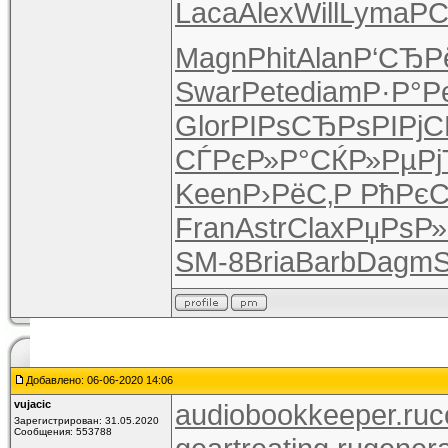
Laca
Alex
Will
Lyma
Р
Magn
Phit
Alan
Р‘СЂР
Swar
Pete
diam
Р·Р°Р
Glor
РІРѕСЂРѕ
РІРјС
СЃРєР»Р°
СЌР»РµРј
Keen
Р›РёС‚Р
РћРєС
Fran
Astr
Clax
РџРѕР
SM-8
Bria
Barb
Dagm
Добавлено: 06-06-2020 14:06
vujacic
audiobookkeeper.ru
c
Зарегистрирован: 31.05.2020
Сообщения: 553788