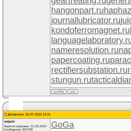
geartreating.ru
genera
hangonpart.ru
haphaz
journallubricator.ru
ju
kondoferromagnet.ru
languagelaboratory.r
nameresolution.ru
nap
papercoating.ru
parac
rectifiersubstation.ru
stungun.ru
tacticaldia
Добавлено: 30-07-2020 12:31
vujacic
GoGa
Зарегистрирован: 31.05.2020
Сообщения: 553788