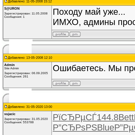
Добавлено: 11-05-2008 15:12
S@URON
Походу май уже...
Зарегистрирован: 11.05.2008
Сообщения: 1
ИМХО, админы просто
Добавлено: 13-05-2008 12:10
Admin
Ошибаетесь. Мы про
Site Admin
Зарегистрирован: 06.09.2005
Сообщения: 261
Добавлено: 31-05-2020 13:00
vujacic
РїСЂРµСЃ
144.8
Bett
Зарегистрирован: 31.05.2020
Сообщения: 553788
Р”СЂРѕРЅ
Blue
Р”Рµ