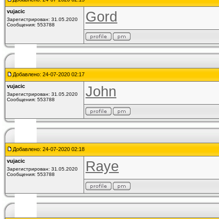
vujacic
Gord
Зарегистрирован: 31.05.2020
Сообщения: 553788
Добавлено: 24-07-2020 02:17
vujacic
John
Зарегистрирован: 31.05.2020
Сообщения: 553788
Добавлено: 24-07-2020 02:18
vujacic
Raye
Зарегистрирован: 31.05.2020
Сообщения: 553788