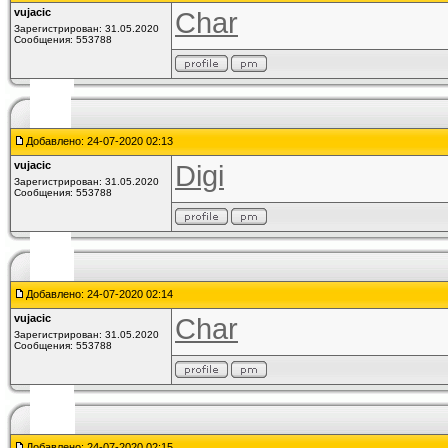
vujacic
Char
Зарегистрирован: 31.05.2020
Сообщения: 553788
Добавлено: 24-07-2020 02:13
vujacic
Digi
Зарегистрирован: 31.05.2020
Сообщения: 553788
Добавлено: 24-07-2020 02:14
vujacic
Char
Зарегистрирован: 31.05.2020
Сообщения: 553788
Добавлено: 24-07-2020 02:15