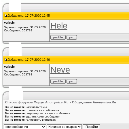
Добавлено: 17-07-2020 12:45
vujacic
Hele
Зарегистрирован: 31.05.2020
Сообщения: 553788
Добавлено: 17-07-2020 12:46
vujacic
Neve
Зарегистрирован: 31.05.2020
Сообщения: 553788
Список форумов Форум Anonymizer.Ru
»
Обсуждение Anonymizer.Ru
Вы
не можете
начинать темы
Вы
не можете
отвечать на сообщения
Вы
не можете
редактировать свои сообщения
Вы
не можете
удалять свои сообщения
Вы
не можете
голосовать в опросах