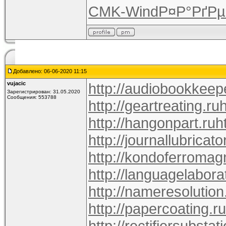
CMK-
Wind
Р¤Р°РґРµ
Добавлено: 06-06-2020 11:15
vujacic
http://audiobookkeep
Зарегистрирован: 31.05.2020
Сообщения: 553788
http://geartreating.ru
h
http://hangonpart.ru
h
http://journallubricato
http://kondoferromag
http://languagelabora
http://nameresolution
http://papercoating.ru
http://rectifiersubstat