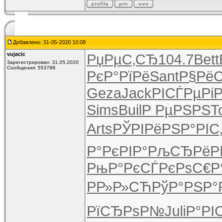
Добавлено: 31-05-2020 10:08
vujacic
РџРµС‚СЂ
104.7
Bett
Зарегистрирован: 31.05.2020
Сообщения: 553788
РєР°РїРё
Sant
Р§Рё
Geza
Jack
РІСЃРµРі
Р
Sims
Buil
Р РµРЅРЅ
T
Arts
РЎРІРёРЅ
Р°РІС
Р°РєРІР°
РљСЂРёР
РњР°РєСЃ
РєРѕС€Р
РР»Р»СЋ
РўР°РЅР°
РїСЂРѕР№
Juli
Р°РІ