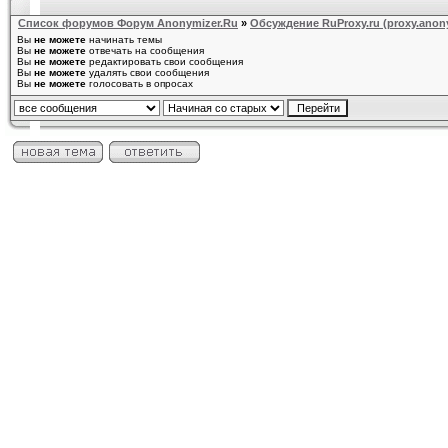
Список форумов Форум Anonymizer.Ru
»
Обсуждение RuProxy.ru (proxy.anony
Вы
не можете
начинать темы
Вы
не можете
отвечать на сообщения
Вы
не можете
редактировать свои сообщения
Вы
не можете
удалять свои сообщения
Вы
не можете
голосовать в опросах