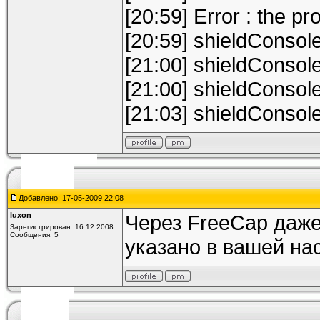
[20:59] Error : the p
[20:59] shieldConsol
[21:00] shieldConsol
[21:00] shieldConsol
[21:03] shieldConsol
Добавлено: 17-05-2009 22:08
luxon
Через FreeCap даже 
Зарегистрирован: 16.12.2008
Сообщения: 5
указано в вашей на