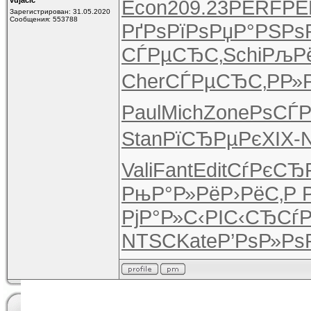
vujacic
Econ
209.23
PERF
PE
Зарегистрирован: 31.05.2020
Сообщения: 553788
РґРѕРїРѕ
РџР°РЅРѕ
СЃРµСЂС‚
Schi
РљРё
Cher
СЃРµСЂС‚
РР
Paul
Mich
Zone
РѕСЃР
Stan
РїСЂРµРє
XIX-
Vali
Fant
Edit
СѓРєСЂ
РњР°Р»Рё
Р›РёС‚Р
РјР°Р»С‹
РІС‹СЂСѓ
Р
NTSC
Kate
Р’РѕР»Рѕ