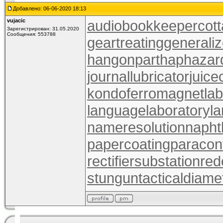
Добавлено: 06-06-2020 18:13
vujacic
audiobookkeeper
cot
Зарегистрирован: 31.05.2020
Сообщения: 553788
geartreating
generali
hangonpart
haphazar
journallubricator
juice
kondoferromagnet
la
languagelaboratory
la
nameresolution
napht
papercoating
paracon
rectifiersubstation
red
stungun
tacticaldiame