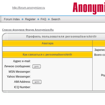
http://forum.anonymizer.ru
Список форумов Форум Anonymizer.Ru
Профиль пользователя personnalisershirtfr
Аватара
Зареги
Как связаться с personnalisershirtfr
Всего 
Адрес e-mail:
Личное сообщение:
MSN Messenger:
Ро
Yahoo Messenger:
AIM Address:
ICQ Number: