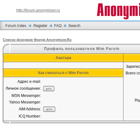
http://forum.anonymizer.ru
Список форумов Форум Anonymizer.Ru
Профиль пользователя Mim Parvin
Аватара
Зареги
Как связаться с Mim Parvin
Всего 
Адрес e-mail:
Личное сообщение:
MSN Messenger:
Ро
Yahoo Messenger:
AIM Address:
ICQ Number: