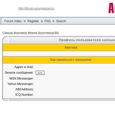
http://forum.anonymizer.ru
Список форумов Форум Anonymizer.Ru
Профиль пользователя sunxue
Аватара
Как связаться с sunxuemei
Адрес e-mail:
Личное сообщение:
MSN Messenger:
Yahoo Messenger:
AIM Address:
ICQ Number: