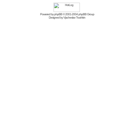
Powered by
phpBB
© 2001-2004 phpBB Group
Designed by
Vjacheslav Trushkin