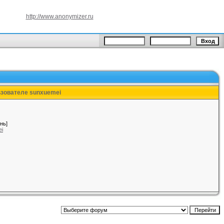
http://www.anonymizer.ru
ьзователе sunxuemei
нь]
ei