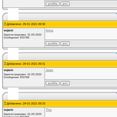
Добавлено: 29-01-2021 09:30
vujacic
Anna
Зарегистрирован: 31.05.2020
Сообщения: 553788
Добавлено: 29-01-2021 09:31
vujacic
Jewe
Зарегистрирован: 31.05.2020
Сообщения: 553788
Добавлено: 29-01-2021 09:33
vujacic
This
Зарегистрирован: 31.05.2020
Сообщения: 553788