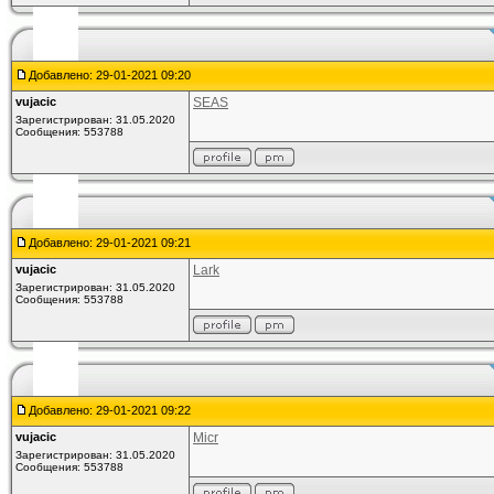
Добавлено: 29-01-2021 09:20
vujacic
SEAS
Зарегистрирован: 31.05.2020
Сообщения: 553788
Добавлено: 29-01-2021 09:21
vujacic
Lark
Зарегистрирован: 31.05.2020
Сообщения: 553788
Добавлено: 29-01-2021 09:22
vujacic
Micr
Зарегистрирован: 31.05.2020
Сообщения: 553788