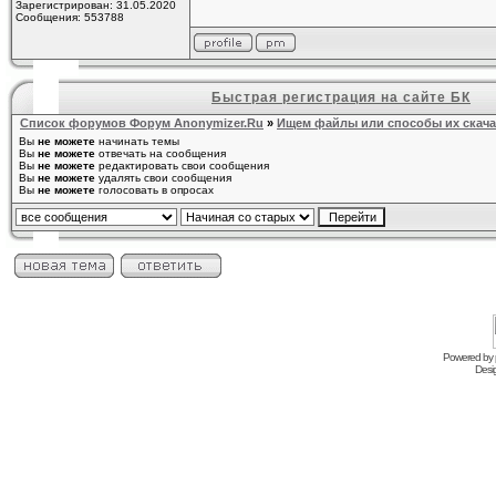
Зарегистрирован: 31.05.2020
Сообщения: 553788
Быстрая регистрация на сайте БК
Список форумов Форум Anonymizer.Ru
»
Ищем файлы или способы их скача
Вы
не можете
начинать темы
Вы
не можете
отвечать на сообщения
Вы
не можете
редактировать свои сообщения
Вы
не можете
удалять свои сообщения
Вы
не можете
голосовать в опросах
Powered by
Desi