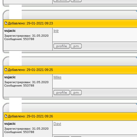
Добавлено: 29-01-2021 09:23
vujacic
Intr
Зарегистрирован: 31.05.2020
Сообщения: 553788
Добавлено: 29-01-2021 09:25
vujacic
Mike
Зарегистрирован: 31.05.2020
Сообщения: 553788
Добавлено: 29-01-2021 09:26
vujacic
Davi
Зарегистрирован: 31.05.2020
Сообщения: 553788