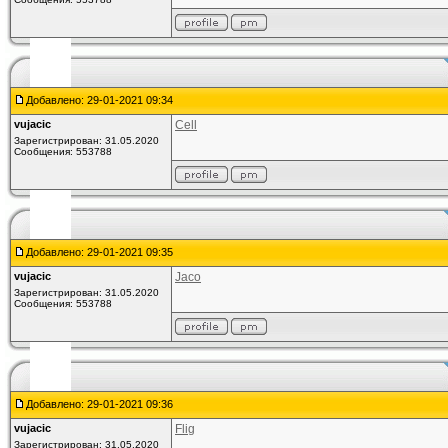
Добавлено: 29-01-2021 09:34
vujacic
Cell
Зарегистрирован: 31.05.2020
Сообщения: 553788
Добавлено: 29-01-2021 09:35
vujacic
Jaco
Зарегистрирован: 31.05.2020
Сообщения: 553788
Добавлено: 29-01-2021 09:36
vujacic
Flig
Зарегистрирован: 31.05.2020