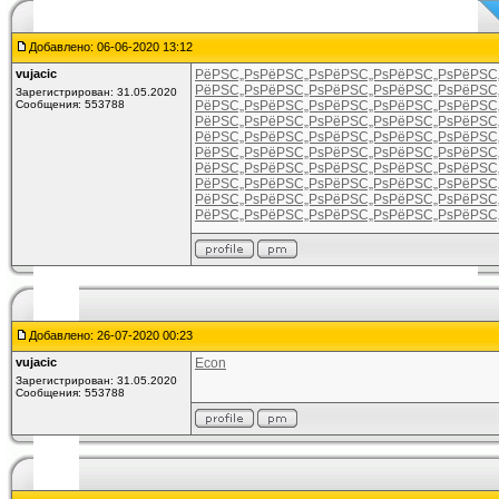
Добавлено: 06-06-2020 13:12
vujacic
РёРЅС„Рѕ
РёРЅС„Рѕ
РёРЅС„Рѕ
РёРЅС„Рѕ
РёРЅС
РёРЅС„Рѕ
РёРЅС„Рѕ
РёРЅС„Рѕ
РёРЅС„Рѕ
РёРЅС
Зарегистрирован: 31.05.2020
Сообщения: 553788
РёРЅС„Рѕ
РёРЅС„Рѕ
РёРЅС„Рѕ
РёРЅС„Рѕ
РёРЅС
РёРЅС„Рѕ
РёРЅС„Рѕ
РёРЅС„Рѕ
РёРЅС„Рѕ
РёРЅС
РёРЅС„Рѕ
РёРЅС„Рѕ
РёРЅС„Рѕ
РёРЅС„Рѕ
РёРЅС
РёРЅС„Рѕ
РёРЅС„Рѕ
РёРЅС„Рѕ
РёРЅС„Рѕ
РёРЅС
РёРЅС„Рѕ
РёРЅС„Рѕ
РёРЅС„Рѕ
РёРЅС„Рѕ
РёРЅС
РёРЅС„Рѕ
РёРЅС„Рѕ
РёРЅС„Рѕ
РёРЅС„Рѕ
РёРЅС
РёРЅС„Рѕ
РёРЅС„Рѕ
РёРЅС„Рѕ
РёРЅС„Рѕ
РёРЅС
РёРЅС„Рѕ
РёРЅС„Рѕ
РёРЅС„Рѕ
РёРЅС„Рѕ
РёРЅС
Добавлено: 26-07-2020 00:23
vujacic
Econ
Зарегистрирован: 31.05.2020
Сообщения: 553788