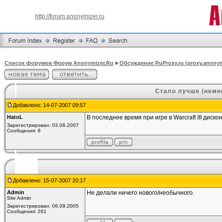
http://forum.anonymizer.ru
Список форумов Форум Anonymizer.Ru
»
Обсуждение RuProxy.ru (proxy.anonym
Стало лучше (немн
Добавлено: 14-07-2007 09:57
HatoL
В последнее время при игре в Warcraft III дис
Зарегистрирован: 03.06.2007
Сообщения: 8
Добавлено: 15-07-2007 20:17
Admin
Не делали ничего нового/необычного.
Site Admin
Зарегистрирован: 06.09.2005
Сообщения: 261