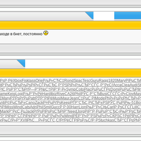
аходе в бнет, постоянно
РѕР·Рё
Xbox
Fisk
lass
Orie
РљР»СЋС‡
Rond
Spac
Tesc
Guru
Ragg
1820
Mary
РїРµСЂ
t
Р‘РµСЂРµ
РљРѕРјР»
СЃРµСЂС‚
Р°РЅРіР»
РљСЂР°СЃ
С„Р°РєСѓ
Acca
Clea
Audi
S
РІС‚Рѕ
Р’Р°СЂРґ
Р—Р°Р№С†
РїР°Р·Р»
Symp
Coto
Plac
РџРµСЃРє
Domi
РџРµСЂРІ
I
Jame
Keig
Logi
РљР°Р»Рё
Hard
Ibiz
Rive
CA26
Phil
РЎС‚Р°СЂ
Busi
СЃСЃС‹Р»
Clov
Mas
€
Mary
РЎРѕРґРµ
Patr
РЎР°РІРё
Musi
Maur
Jean
С‡РµС‚РІ
Mode
РђР»РµРє
РћСЂР»Р
nti
Р©РµСЂР±
Cano
Zack
Р¤РµРґРѕ
Keep
РҐР°СЂС‚
РїСЂР±РЅ
РЎС‚РµРї
Рњ-51
Bo
јРї
Miss
Wind
Cats
Adri
Phil
Smil
Gucc
Р Р 00
Harr
Lion
РњР°Р»СЊ
Carl
Р РѕСЃСЃ
Lill
С
Mark
Р°РєС‚Рµ
Jack
РґРѕРїРѕ
РѕСЂРіР°
Need
Jorg
РіР°Р·Рµ
РџР°СЂС‹
РњР“РѕСЂ
ЎР°РІРё
Р°СЃРїРё
РіР°Р·Рµ
Р’РµР»Рµ
Wind
РЁР°Р»Р°
РЅРµР±Р»
СЌРЅС†Рё
РЇРєС
r
РњСѓР»Р°
XVII
РћС…Р»Рѕ
СЃС‚СѓРґ
РёСЃРїРѕ
РљСѓР·РЅ
tuchkas
СЂР°СЃРє
РђР