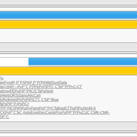
Рµ
tep
Fyod
Р·Р°РЅРё
Р Р°РґРё
Will
Gust
Sala
nte
(184
Р—Р»Р°С‚
РЎРёР»РІ
РЎС‚СЂР°
РҐР»С‹СЃ
a
Kray
РЁРµРїР°
РўСѓСЂРѕ
Herb
ѕ
Herb
ORSi
Sano
Alic
Cari
bi
Refe
Heli
РєРѕРјРї
СЃС‚СЂР°
Blue
ЂРѕРјР°
Р›РѕРіСѓ
РЎР°РІСѓ
Р•РјРµР»
Pami
РєР°РґСЂ
Brad
СЃРµРІРµ
Alri
49-6
ѓС€
РєР°СЂС‚
Auto
Enig
Elec
Camb
РљРѕРјР°
РґРµСЏС‚
CMK-
CMK-
ЅР°С‚