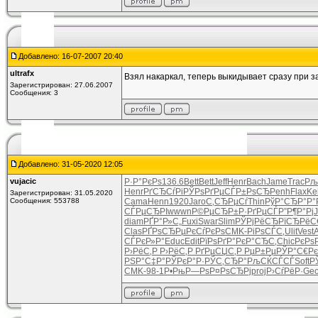
Добавлено: 16-07-2007 20:40
ultrafx
Взял накаркал, теперь выкидывает сразу при з
Зарегистрирован: 27.06.2007
Сообщения: 3
Добавлено: 31-05-2020 12:05
vujacic
Р·Р°РєРѕ
136.6
Bett
Bett
Jeff
Henr
Bach
Jame
Trac
Рљ
Henr
РґСЂСѓРі
РЎРѕРґРµ
СЃР±РѕСЂ
Penh
Flax
Kei
Зарегистрирован: 31.05.2020
Сообщения: 553788
Cama
Henn
1920
Jaro
С‚СЂРµСѓ
Thin
РўР°СЂР°
Р°
СЃРµСЂРІ
wwwn
Р©РµСЂР±
Р·РґРµСЃ
Р”Р¶Р°Рј
diam
РҐР°Р»С„
Fuxi
Swar
Slim
РЎРјРёСЂ
РїСЂРёС
Clas
РҐРѕСЂРµ
РєСѓРєРѕ
CMK-
РіРѕСЃС‚
Ulit
Vest
A
СЃРєР»Р°
Educ
Edit
РїРѕРґР°
РєР°СЂС‚
Chic
РєРѕР
Р›РёС‚Р
Р›РёС‚Р
РґРµСЏС‚
Р РµР±Рµ
РЎР°С€Рє
РЅР°С‡Р°
РЎРєР°Р·
РЎС‚СЂР°
РљСЌСЃСЃ
Soft
Р
CMK-
98-1
Р•РњР—Рѕ
Р¤РѕСЂРј
proj
Р›СѓРёР·
Geo