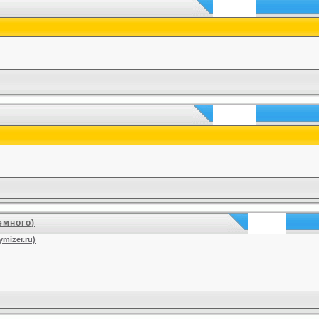
емного)
mizer.ru)