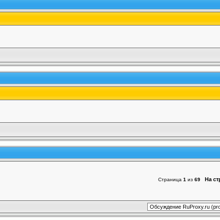
На с
Страница
1
из
69