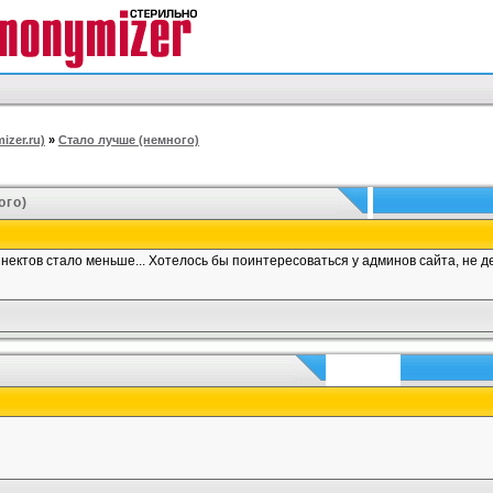
izer.ru)
»
Стало лучше (немного)
ого)
коннектов стало меньше... Хотелось бы поинтересоваться у админов сайта, не