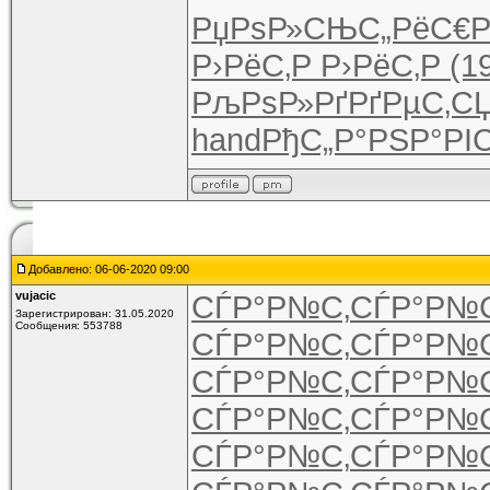
РџРѕР»СЊ
С„РёС€Р
Р›РёС‚Р
Р›РёС‚Р
(1
РљРѕР»Рґ
РґРµС‚С
hand
РђС„Р°РЅ
Р°РІ
Добавлено: 06-06-2020 09:00
vujacic
СЃР°Р№С‚
СЃР°Р№С
Зарегистрирован: 31.05.2020
Сообщения: 553788
СЃР°Р№С‚
СЃР°Р№С
СЃР°Р№С‚
СЃР°Р№С
СЃР°Р№С‚
СЃР°Р№С
СЃР°Р№С‚
СЃР°Р№С