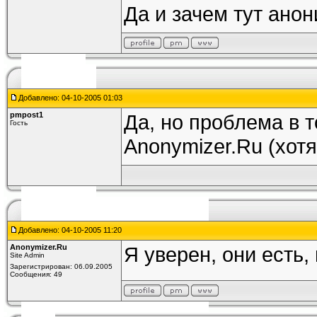
Да и зачем тут анон
Добавлено: 04-10-2005 01:03
pmpost1
Да, но проблема в 
Гость
Anonymizer.Ru (хотя
Добавлено: 04-10-2005 11:20
Anonymizer.Ru
Я уверен, они есть,
Site Admin
Зарегистрирован: 06.09.2005
Сообщения: 49