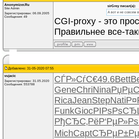
Anonymizer.Ru
sirGrey писал(а):
Site Admin
А вот и не совсем 
Зарегистрирован: 06.09.2005
Сообщения: 49
CGI-proxy - это про
Правильнее все-так
Добавлено: 31-05-2020 07:55
vujacic
СЃР»СѓС€
49.6
Bett
Be
Зарегистрирован: 31.05.2020
Сообщения: 553788
Gene
Chri
Nina
РџРµС
Rica
Jean
Step
Nati
Р¤
Funk
Gioc
РІРѕРѕСЂ
РђСЂС‚Рё
Р‘РµР»Рѕ
Mich
Capt
СЂРµР±Р