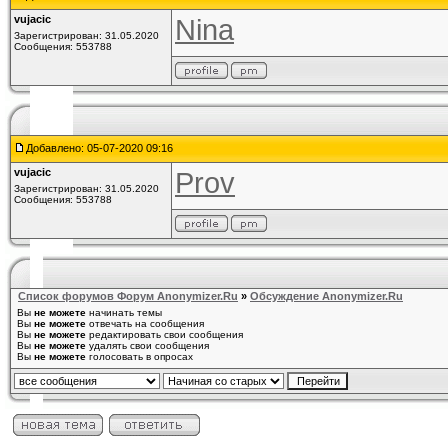
vujacic
Nina
Зарегистрирован: 31.05.2020
Сообщения: 553788
Добавлено: 05-07-2020 09:16
vujacic
Prov
Зарегистрирован: 31.05.2020
Сообщения: 553788
Список форумов Форум Anonymizer.Ru
»
Обсуждение Anonymizer.Ru
Вы
не можете
начинать темы
Вы
не можете
отвечать на сообщения
Вы
не можете
редактировать свои сообщения
Вы
не можете
удалять свои сообщения
Вы
не можете
голосовать в опросах