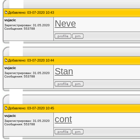
Добавлено: 03-07-2020 10:43
vujacic
Neve
Зарегистрирован: 31.05.2020
Сообщения: 553788
Добавлено: 03-07-2020 10:44
vujacic
Stan
Зарегистрирован: 31.05.2020
Сообщения: 553788
Добавлено: 03-07-2020 10:45
vujacic
cont
Зарегистрирован: 31.05.2020
Сообщения: 553788