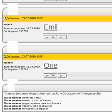
Добавлено: 03-07-2020 10:53
vujacic
Emil
Зарегистрирован: 31.05.2020
Сообщения: 553788
Добавлено: 03-07-2020 10:54
vujacic
Orie
Зарегистрирован: 31.05.2020
Сообщения: 553788
Список форумов Форум Anonymizer.Ru
»
Обсуждение Anonymizer.Ru
Вы
не можете
начинать темы
Вы
не можете
отвечать на сообщения
Вы
не можете
редактировать свои сообщения
Вы
не можете
удалять свои сообщения
Вы
не можете
голосовать в опросах