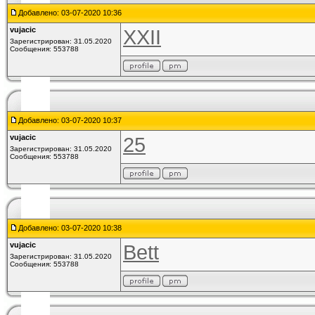
Добавлено: 03-07-2020 10:36
vujacic
XXII
Зарегистрирован: 31.05.2020
Сообщения: 553788
Добавлено: 03-07-2020 10:37
vujacic
25
Зарегистрирован: 31.05.2020
Сообщения: 553788
Добавлено: 03-07-2020 10:38
vujacic
Bett
Зарегистрирован: 31.05.2020
Сообщения: 553788