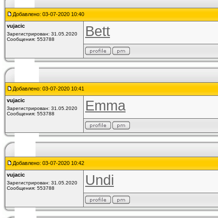
Добавлено: 03-07-2020 10:40
vujacic
Bett
Зарегистрирован: 31.05.2020
Сообщения: 553788
Добавлено: 03-07-2020 10:41
vujacic
Emma
Зарегистрирован: 31.05.2020
Сообщения: 553788
Добавлено: 03-07-2020 10:42
vujacic
Undi
Зарегистрирован: 31.05.2020
Сообщения: 553788