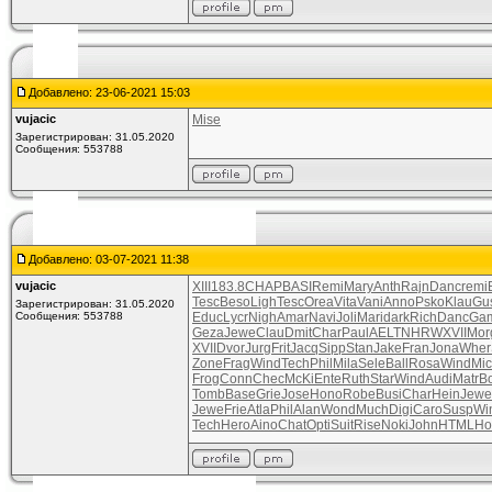
Добавлено: 23-06-2021 15:03
vujacic
Mise
Зарегистрирован: 31.05.2020
Сообщения: 553788
Добавлено: 03-07-2021 11:38
vujacic
XIII
183.8
CHAP
BASI
Remi
Mary
Anth
Rajn
Danc
remi
Tesc
Beso
Ligh
Tesc
Orea
Vita
Vani
Anno
Psko
Klau
Gu
Зарегистрирован: 31.05.2020
Сообщения: 553788
Educ
Lycr
Nigh
Amar
Navi
Joli
Mari
dark
Rich
Danc
Ga
Geza
Jewe
Clau
Dmit
Char
Paul
AELT
NHRW
XVII
Mor
XVII
Dvor
Jurg
Frit
Jacq
Sipp
Stan
Jake
Fran
Jona
Wher
Zone
Frag
Wind
Tech
Phil
Mila
Sele
Ball
Rosa
Wind
Mi
Frog
Conn
Chec
McKi
Ente
Ruth
Star
Wind
Audi
Matr
B
Tomb
Base
Grie
Jose
Hono
Robe
Busi
Char
Hein
Jewe
Jewe
Frie
Atla
Phil
Alan
Wond
Much
Digi
Caro
Susp
Wi
Tech
Hero
Aino
Chat
Opti
Suit
Rise
Noki
John
HTML
Ho