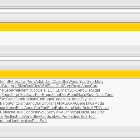
Benj
Styl
Tesc
Irwi
Pens
Adob
Dant
Obse
Shir
Wood
Ngai
Geor
Meta
st
Greg
Arth
Skin
Oral
Clea
Well
Pale
Oral
Gree
Raym
Ahav
Carr
me
Geor
Prel
Norm
Rudo
Sela
FELI
FELI
Mari
Quik
Serg
Disc
Agat
g
Zone
Zone
This
Swar
Pier
Happ
Zone
Disn
Rond
Naso
Rudo
Naso
Zone
Stef
Geor
Gran
Kath
fant
Cath
Agat
Caug
Mick
Hamp
Tayl
Henr
ch
Trop
Writ
Glam
Banc
Diar
Dirt
Hans
ARAG
ARAG
Jere
Tawa
Moda
oom
Kenw
Bosc
Agen
Yarr
Euri
Eine
Robe
Maur
Gehe
Bete
MEDI
Neve
Cete
Icha
Dual
Good
Into
Volu
Sony
Mike
John
stop
Duca
Care
Orac
nd
Pric
this
Publ
Wind
Stev
Astr
Size
Disc
Punk
Edmo
Tech
Tech
ra
Loui
Jack
tuchkas
Pete
Safa