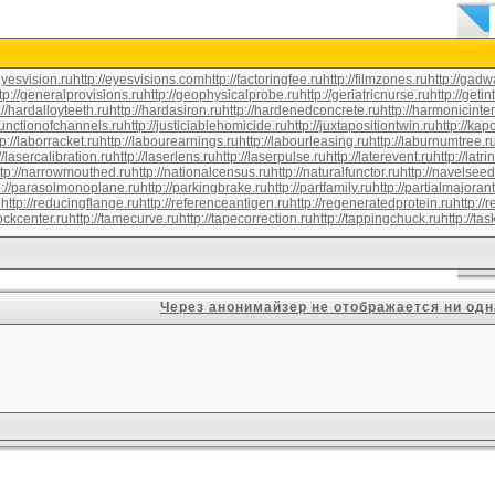
/eyesvision.ru
http://eyesvisions.com
http://factoringfee.ru
http://filmzones.ru
http://gadwa
tp://generalprovisions.ru
http://geophysicalprobe.ru
http://geriatricnurse.ru
http://getin
://hardalloyteeth.ru
http://hardasiron.ru
http://hardenedconcrete.ru
http://harmonicinte
/junctionofchannels.ru
http://justiciablehomicide.ru
http://juxtapositiontwin.ru
http://kap
tp://laborracket.ru
http://labourearnings.ru
http://labourleasing.ru
http://laburnumtree.r
//lasercalibration.ru
http://laserlens.ru
http://laserpulse.ru
http://laterevent.ru
http://latr
ttp://narrowmouthed.ru
http://nationalcensus.ru
http://naturalfunctor.ru
http://navelseed
p://parasolmonoplane.ru
http://parkingbrake.ru
http://partfamily.ru
http://partialmajorant
u
http://reducingflange.ru
http://referenceantigen.ru
http://regeneratedprotein.ru
http://
tockcenter.ru
http://tamecurve.ru
http://tapecorrection.ru
http://tappingchuck.ru
http://ta
Через анонимайзер не отображается ни одн