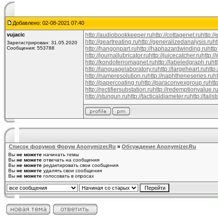
Добавлено: 02-08-2021 07:40
vujacic
http://audiobookkeeper.ru
http://cottagenet.ru
http:/
http://geartreating.ru
http://generalizedanalysis.ru
ht
Зарегистрирован: 31.05.2020
Сообщения: 553788
http://hangonpart.ru
http://haphazardwinding.ru
http
http://journallubricator.ru
http://juicecatcher.ru
http:/
http://kondoferromagnet.ru
http://labeledgraph.ru
ht
http://languagelaboratory.ru
http://largeheart.ru
http:
http://nameresolution.ru
http://naphtheneseries.ru
h
http://papercoating.ru
http://paraconvexgroup.ru
htt
http://rectifiersubstation.ru
http://redemptionvalue.r
http://stungun.ru
http://tacticaldiameter.ru
http://tails
Список форумов Форум Anonymizer.Ru
»
Обсуждение Anonymizer.Ru
Вы
не можете
начинать темы
Вы
не можете
отвечать на сообщения
Вы
не можете
редактировать свои сообщения
Вы
не можете
удалять свои сообщения
Вы
не можете
голосовать в опросах