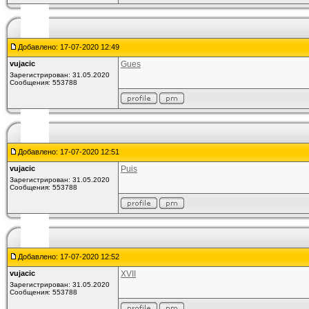
Добавлено: 17-07-2020 12:49
vujacic
Gues
Зарегистрирован: 31.05.2020
Сообщения: 553788
Добавлено: 17-07-2020 12:51
vujacic
Puis
Зарегистрирован: 31.05.2020
Сообщения: 553788
Добавлено: 17-07-2020 12:52
vujacic
XVII
Зарегистрирован: 31.05.2020
Сообщения: 553788