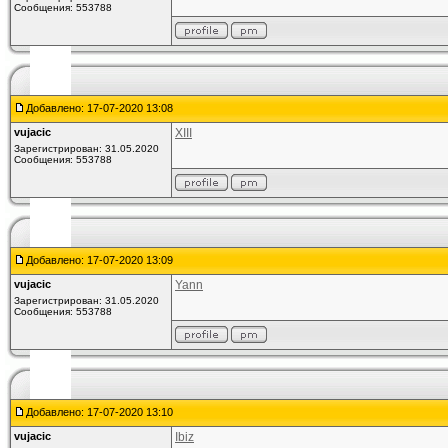
Сообщения: 553788
Добавлено: 17-07-2020 13:08
vujacic
XIII
Зарегистрирован: 31.05.2020
Сообщения: 553788
Добавлено: 17-07-2020 13:09
vujacic
Yann
Зарегистрирован: 31.05.2020
Сообщения: 553788
Добавлено: 17-07-2020 13:10
vujacic
Ibiz