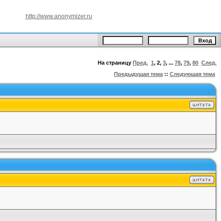
http://www.anonymizer.ru
На страницу
Пред.
1
,
2
,
3
, ...
78
,
79
,
80
След.
Предыдущая тема
::
Следующая тема