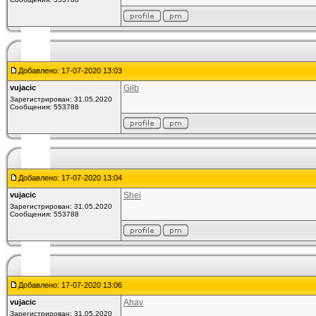
Добавлено: 17-07-2020 13:03
vujacic
Gilb
Зарегистрирован: 31.05.2020
Сообщения: 553788
Добавлено: 17-07-2020 13:04
vujacic
Shei
Зарегистрирован: 31.05.2020
Сообщения: 553788
Добавлено: 17-07-2020 13:06
vujacic
Ahav
Зарегистрирован: 31.05.2020