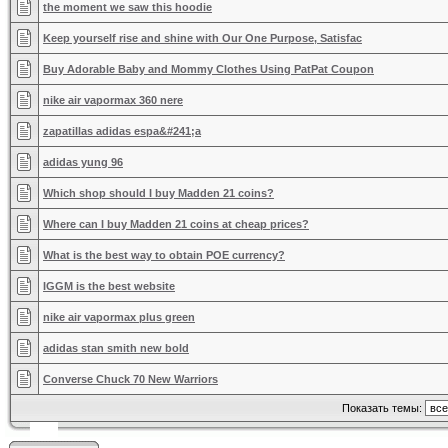
the moment we saw this hoodie
Keep yourself rise and shine with Our One Purpose, Satisfac
Buy Adorable Baby and Mommy Clothes Using PatPat Coupon
nike air vapormax 360 nere
zapatillas adidas espa&#241;a
adidas yung 96
Which shop should I buy Madden 21 coins?
Where can I buy Madden 21 coins at cheap prices?
What is the best way to obtain POE currency?
IGGM is the best website
nike air vapormax plus green
adidas stan smith new bold
Converse Chuck 70 New Warriors
Показать темы: