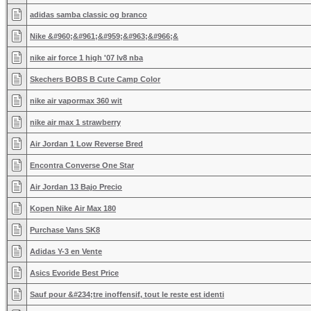
adidas samba classic og branco
Nike &#960;&#961;&#959;&#963;&#966;&
nike air force 1 high '07 lv8 nba
Skechers BOBS B Cute Camp Color
nike air vapormax 360 wit
nike air max 1 strawberry
Air Jordan 1 Low Reverse Bred
Encontra Converse One Star
Air Jordan 13 Bajo Precio
Kopen Nike Air Max 180
Purchase Vans SK8
Adidas Y-3 en Vente
Asics Evoride Best Price
Sauf pour &#234;tre inoffensif, tout le reste est identi