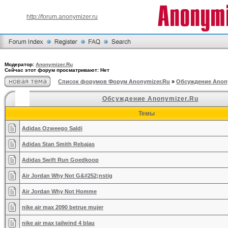
http://forum.anonymizer.ru
Модератор:
Anonymizer.Ru
Сейчас этот форум просматривают: Нет
Список форумов Форум Anonymizer.Ru
»
Обсуждение Anony
Обсуждение Anonymizer.Ru
Темы
Adidas Ozweego Saldi
Adidas Stan Smith Rebajas
Adidas Swift Run Goedkoop
Air Jordan Why Not G&#252;nstig
Air Jordan Why Not Homme
nike air max 2090 betrue mujer
nike air max tailwind 4 blau