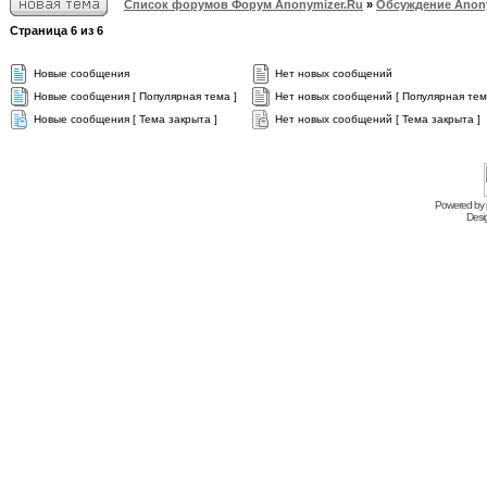
Список форумов Форум Anonymizer.Ru
»
Обсуждение Anony
Страница
6
из
6
Новые сообщения
Нет новых сообщений
Новые сообщения [ Популярная тема ]
Нет новых сообщений [ Популярная тем
Новые сообщения [ Тема закрыта ]
Нет новых сообщений [ Тема закрыта ]
Powered by
Desi