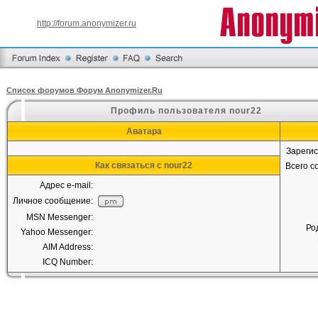
http://forum.anonymizer.ru
Список форумов Форум Anonymizer.Ru
Профиль пользователя nour22
Аватара
Зареги
Как связаться с nour22
Всего 
Адрес e-mail:
Личное сообщение:
MSN Messenger:
Ро
Yahoo Messenger:
AIM Address:
ICQ Number: