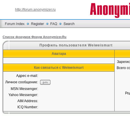
http://forum.anonymizer.ru
Список форумов Форум Anonymizer.Ru
Профиль пользователя Weiweismart
Аватара
Зареги
Как связаться с Weiweismart
Всего 
Адрес e-mail:
Личное сообщение:
MSN Messenger:
Ро
Yahoo Messenger:
AIM Address:
ICQ Number: